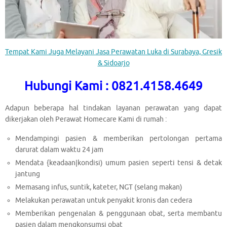
Tempat Kami Juga Melayani Jasa Perawatan Luka di Surabaya, Gresik
& Sidoarjo
Hubungi Kami : 0821.4158.4649
Adapun beberapa hal tindakan layanan perawatan yang dapat
dikerjakan oleh Perawat Homecare Kami di rumah :
Mendampingi pasien & memberikan pertolongan pertama
darurat dalam waktu 24 jam
Mendata {keadaan|kondisi) umum pasien seperti tensi & detak
jantung
Memasang infus, suntik, kateter, NGT (selang makan)
Melakukan perawatan untuk penyakit kronis dan cedera
Memberikan pengenalan & penggunaan obat, serta membantu
pasien dalam mengkonsumsi obat