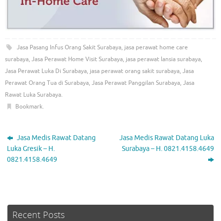
Jasa Pasang Infus Orang Sakit Surabaya
,
jasa perawat home care
surabaya
,
Jasa Perawat Home Visit Surabaya
,
jasa perawat lansia surabaya
,
Jasa Perawat Luka Di Surabaya
,
jasa perawat orang sakit surabaya
,
Jasa
Perawat Orang Tua di Surabaya
,
Jasa Perawat Panggilan Surabaya
,
Jasa
Rawat Luka Surabaya
.
Bookmark
.
Jasa Medis Rawat Datang
Jasa Medis Rawat Datang Luka
Luka Gresik – H.
Surabaya – H. 0821.4158.4649
0821.4158.4649
Recent Posts