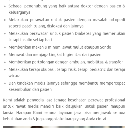
Sebagai penghubung yang baik antara dokter dengan pasien &
keluarganya
Melakukan perawatan untuk pasien dengan masalah ortopedi
seperti patah tulang, dislokasi dan lainnya.
Melakukan perawatan untuk pasien Diabetes yang memerlukan
terapi insulin setiap hari.
Memberikan makan & minum lewat mulut ataupun Sonde
Merawat dan menjaga tingkat higienitas dari pasien
Memberikan pertolongan dengan ambulan, mobilitas, & transfer
Melakukan terapi okupasi, terapi fisik, terapi pediatric dan terapi
wicara
Dan tindakan medis lainnya sehingga membantu mempercepat
kesembuhan dari pasien
Kami adalah penyedia jasa tenaga kesehatan perawat profesional
untuk rawat medis mandiri baik ditujukan untuk pasien maupun
lansia. Harapan Kami semua layanan jasa bisa menjawab semua
kebutuhan anda & juga anggota keluarga yang Anda cintai.