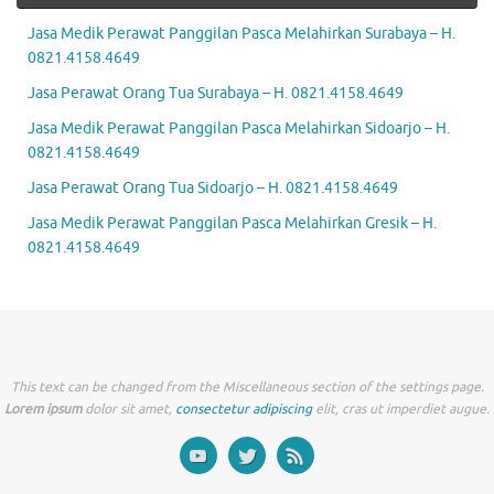
Jasa Medik Perawat Panggilan Pasca Melahirkan Surabaya – H.
0821.4158.4649
Jasa Perawat Orang Tua Surabaya – H. 0821.4158.4649
Jasa Medik Perawat Panggilan Pasca Melahirkan Sidoarjo – H.
0821.4158.4649
Jasa Perawat Orang Tua Sidoarjo – H. 0821.4158.4649
Jasa Medik Perawat Panggilan Pasca Melahirkan Gresik – H.
0821.4158.4649
This text can be changed from the Miscellaneous section of the settings page.
Lorem ipsum
dolor sit amet,
consectetur adipiscing
elit, cras ut imperdiet augue.