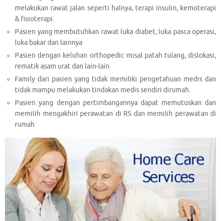
melakukan rawat jalan seperti halnya, terapi insulin, kemoterapi
& fisioterapi.
Pasien yang membutuhkan rawat luka diabet, luka pasca operasi,
luka bakar dan lainnya
Pasien dengan keluhan orthopedic misal patah tulang, dislokasi,
rematik asam urat dan lain-lain
Family dari pasien yang tidak memiliki pengetahuan medis dan
tidak mampu melakukan tindakan medis sendiri dirumah.
Pasien yang dengan pertimbangannya dapat memutuskan dan
memilih mengakhiri perawatan di RS dan memilih perawatan di
rumah