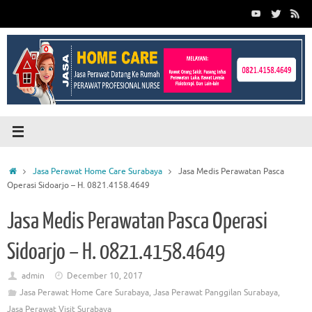
Skip
to
content
Home
Jasa Perawat Home Care Surabaya
Jasa Medis Perawatan Pasca
Operasi Sidoarjo – H. 0821.4158.4649
Jasa Medis Perawatan Pasca Operasi
Sidoarjo – H. 0821.4158.4649
admin
December 10, 2017
Jasa Perawat Home Care Surabaya
,
Jasa Perawat Panggilan Surabaya
,
Jasa Perawat Visit Surabaya