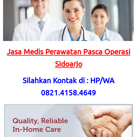
Jasa Medis Perawatan Pasca Operasi
Sidoarjo
Silahkan Kontak di : HP/WA
0821.4158.4649