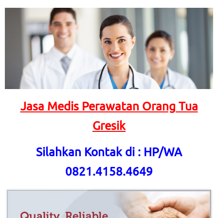
Jasa Medis Perawatan Orang Tua
Gresik
Silahkan Kontak di : HP/WA
0821.4158.4649