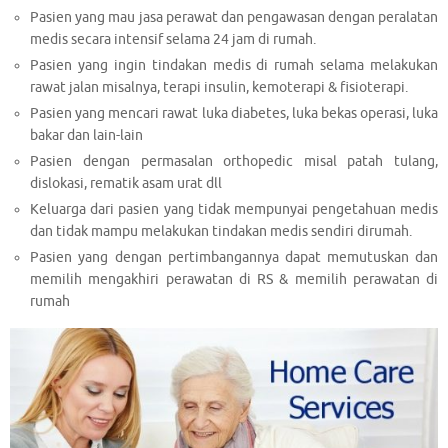
Pasien yang mau jasa perawat dan pengawasan dengan peralatan
medis secara intensif selama 24 jam di rumah.
Pasien yang ingin tindakan medis di rumah selama melakukan
rawat jalan misalnya, terapi insulin, kemoterapi & fisioterapi.
Pasien yang mencari rawat luka diabetes, luka bekas operasi, luka
bakar dan lain-lain
Pasien dengan permasalan orthopedic misal patah tulang,
dislokasi, rematik asam urat dll
Keluarga dari pasien yang tidak mempunyai pengetahuan medis
dan tidak mampu melakukan tindakan medis sendiri dirumah.
Pasien yang dengan pertimbangannya dapat memutuskan dan
memilih mengakhiri perawatan di RS & memilih perawatan di
rumah