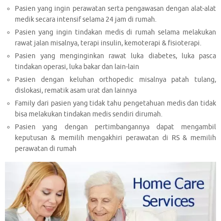
Pasien yang ingin perawatan serta pengawasan dengan alat-alat
medik secara intensif selama 24 jam di rumah.
Pasien yang ingin tindakan medis di rumah selama melakukan
rawat jalan misalnya, terapi insulin, kemoterapi & fisioterapi.
Pasien yang menginginkan rawat luka diabetes, luka pasca
tindakan operasi, luka bakar dan lain-lain
Pasien dengan keluhan orthopedic misalnya patah tulang,
dislokasi, rematik asam urat dan lainnya
Family dari pasien yang tidak tahu pengetahuan medis dan tidak
bisa melakukan tindakan medis sendiri dirumah.
Pasien yang dengan pertimbangannya dapat mengambil
keputusan & memilih mengakhiri perawatan di RS & memilih
perawatan di rumah