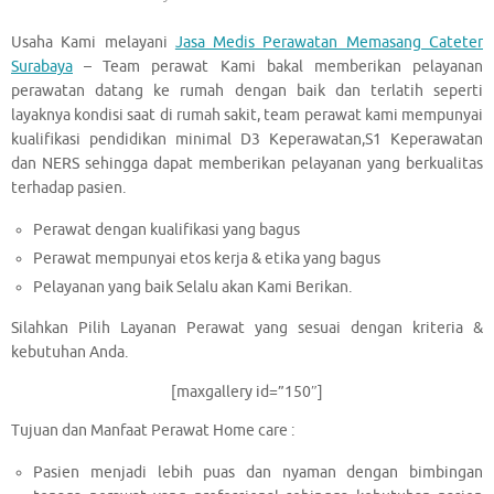
Usaha Kami melayani
Jasa Medis Perawatan Memasang Cateter
Surabaya
– Team perawat Kami bakal memberikan pelayanan
perawatan datang ke rumah dengan baik dan terlatih seperti
layaknya kondisi saat di rumah sakit, team perawat kami mempunyai
kualifikasi pendidikan minimal D3 Keperawatan,S1 Keperawatan
dan NERS sehingga dapat memberikan pelayanan yang berkualitas
terhadap pasien.
Perawat dengan kualifikasi yang bagus
Perawat mempunyai etos kerja & etika yang bagus
Pelayanan yang baik Selalu akan Kami Berikan.
Silahkan Pilih Layanan Perawat yang sesuai dengan kriteria &
kebutuhan Anda.
[maxgallery id=”150″]
Tujuan dan Manfaat Perawat Home care :
Pasien menjadi lebih puas dan nyaman dengan bimbingan