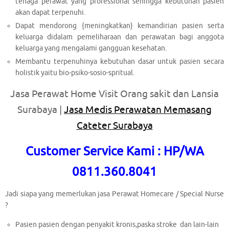
tenaga perawat yang professional sehingga kebutuhan pasien
akan dapat terpenuhi.
Dapat mendorong {meningkatkan} kemandirian pasien serta
keluarga didalam pemeliharaan dan perawatan bagi anggota
keluarga yang mengalami gangguan kesehatan.
Membantu terpenuhinya kebutuhan dasar untuk pasien secara
holistik yaitu bio-psiko-sosio-spritual.
Jasa Perawat Home Visit Orang sakit dan Lansia
Surabaya |
Jasa Medis Perawatan Memasang
Cateter Surabaya
Customer Service Kami : HP/WA
0811.360.8041
Jadi siapa yang memerlukan jasa Perawat Homecare / Special Nurse
?
Pasien pasien dengan penyakit kronis,paska stroke dan lain-lain