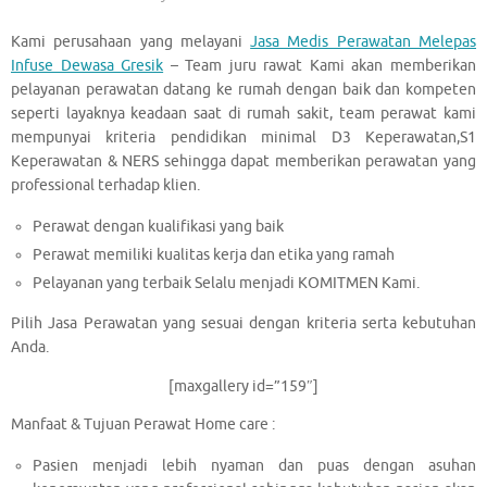
Kami perusahaan yang melayani
Jasa Medis Perawatan Melepas
Infuse Dewasa Gresik
– Team juru rawat Kami akan memberikan
pelayanan perawatan datang ke rumah dengan baik dan kompeten
seperti layaknya keadaan saat di rumah sakit, team perawat kami
mempunyai kriteria pendidikan minimal D3 Keperawatan,S1
Keperawatan & NERS sehingga dapat memberikan perawatan yang
professional terhadap klien.
Perawat dengan kualifikasi yang baik
Perawat memiliki kualitas kerja dan etika yang ramah
Pelayanan yang terbaik Selalu menjadi KOMITMEN Kami.
Pilih Jasa Perawatan yang sesuai dengan kriteria serta kebutuhan
Anda.
[maxgallery id=”159″]
Manfaat & Tujuan Perawat Home care :
Pasien menjadi lebih nyaman dan puas dengan asuhan