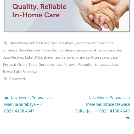
Jasa Pasang Infus Orang Sakit Surabaya
,
jasa perawat home care
surabaya
,
Jasa Perawat Home Visit Surabaya
,
jasa perawat lansia surabaya
,
Jasa Perawat Luka Di Surabaya
,
jasa perawat orang sakit surabaya
,
Jasa
Perawat Orang Tua di Surabaya
,
Jasa Perawat Panggilan Surabaya
,
Jasa
Rawat Luka Surabaya
.
Bookmark
.
Jasa Medis Perawatan
Jasa Medis Perawatan
Manula Surabaya – H.
Melepas Infuse Dewasa
0821.4158.4649
Sidoarjo – H. 0821.4158.4649