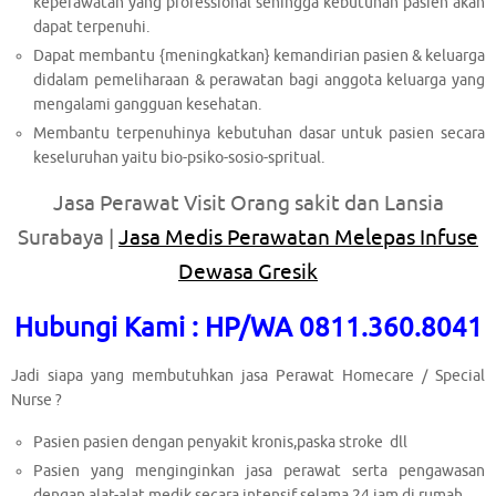
keperawatan yang professional sehingga kebutuhan pasien akan
dapat terpenuhi.
Dapat membantu {meningkatkan} kemandirian pasien & keluarga
didalam pemeliharaan & perawatan bagi anggota keluarga yang
mengalami gangguan kesehatan.
Membantu terpenuhinya kebutuhan dasar untuk pasien secara
keseluruhan yaitu bio-psiko-sosio-spritual.
Jasa Perawat Visit Orang sakit dan Lansia
Surabaya |
Jasa Medis Perawatan Melepas Infuse
Dewasa Gresik
Hubungi Kami : HP/WA 0811.360.8041
Jadi siapa yang membutuhkan jasa Perawat Homecare / Special
Nurse ?
Pasien pasien dengan penyakit kronis,paska stroke dll
Pasien yang menginginkan jasa perawat serta pengawasan
dengan alat-alat medik secara intensif selama 24 jam di rumah.