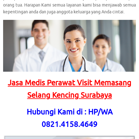
orang tua. Harapan Kami semua layanan kami bisa menjawab semua
kepentingan anda dan juga anggota keluarga yang Anda cintai.
Jasa Medis Perawat Visit Memasang
Selang Kencing Surabaya
Hubungi Kami di : HP/WA
0821.4158.4649