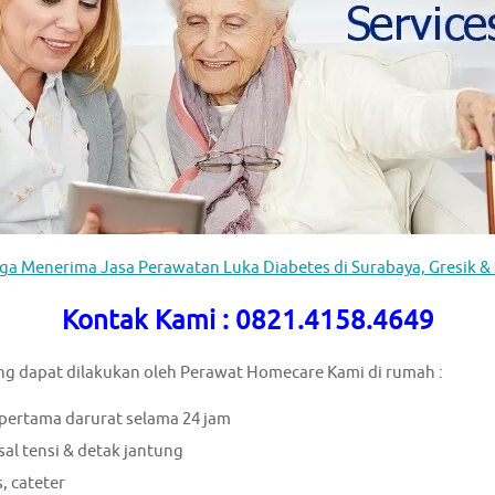
ga Menerima Jasa Perawatan Luka Diabetes di Surabaya, Gresik & 
Kontak Kami : 0821.4158.4649
ng dapat dilakukan oleh Perawat Homecare Kami di rumah :
pertama darurat selama 24 jam
l tensi & detak jantung
, cateter