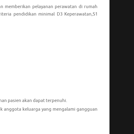
n memberikan pelayanan perawatan di rumah
riteria pendidikan minimal D3 Keperawatan,S1
an pasien akan dapat terpenuhi.
uk anggota keluarga yang mengalami gangguan