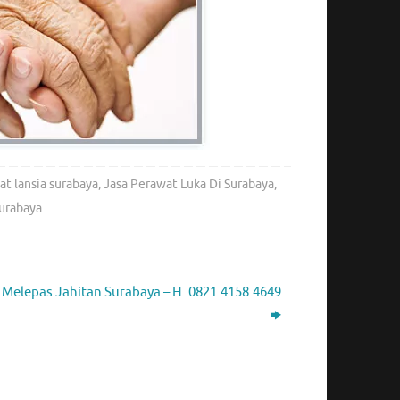
at lansia surabaya
,
Jasa Perawat Luka Di Surabaya
,
Surabaya
.
 Melepas Jahitan Surabaya – H. 0821.4158.4649