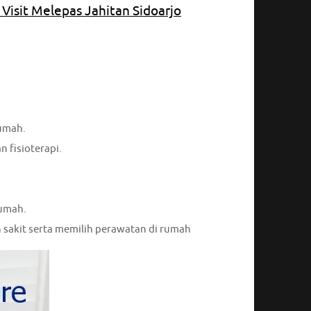
Visit Melepas Jahitan Sidoarjo
rumah.
 fisioterapi.
rumah.
sakit serta memilih perawatan di rumah