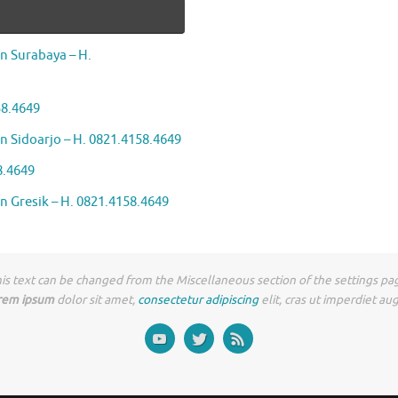
n Surabaya – H.
58.4649
 Sidoarjo – H. 0821.4158.4649
8.4649
 Gresik – H. 0821.4158.4649
is text can be changed from the Miscellaneous section of the settings pa
rem ipsum
dolor sit amet,
consectetur adipiscing
elit, cras ut imperdiet au