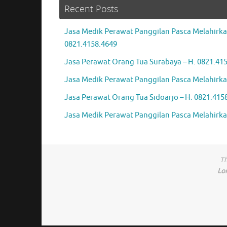
Recent Posts
Jasa Medik Perawat Panggilan Pasca Melahirka
0821.4158.4649
Jasa Perawat Orang Tua Surabaya – H. 0821.41
Jasa Medik Perawat Panggilan Pasca Melahirkan
Jasa Perawat Orang Tua Sidoarjo – H. 0821.415
Jasa Medik Perawat Panggilan Pasca Melahirkan
Th
Lo