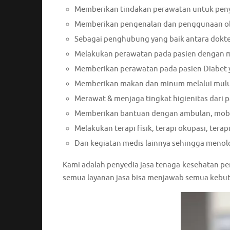
Memberikan tindakan perawatan untuk penya
Memberikan pengenalan dan penggunaan ob
Sebagai penghubung yang baik antara dokte
Melakukan perawatan pada pasien dengan mas
Memberikan perawatan pada pasien Diabet ya
Memberikan makan dan minum melalui mulu
Merawat & menjaga tingkat higienitas dari p
Memberikan bantuan dengan ambulan, mobili
Melakukan terapi fisik, terapi okupasi, terapi
Dan kegiatan medis lainnya sehingga meno
Kami adalah penyedia jasa tenaga kesehatan pe
semua layanan jasa bisa menjawab semua kebut