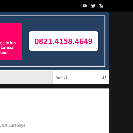
Search for:
Search
Visit Surabaya