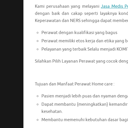
Kami perusahaan yang melayani
Jasa Medis P
dengan baik dan cakap seperti layaknya kond
Keperawatan dan NERS sehingga dapat memberi
Perawat dengan kualifikasi yang bagus
Perawat memiliki etos kerja dan etika yang 
Pelayanan yang terbaik Selalu menjadi KOM
Silahkan Pilih Layanan Perawat yang cocok den
Tujuan dan Manfaat Perawat Home care :
Pasien menjadi lebih puas dan nyaman deng
Dapat membantu {meningkatkan} kemandiri
kesehatan.
Membantu memenuhi kebutuhan dasar bagi pasi