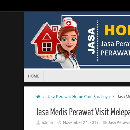
Skip
to
content
Skip
HOME
to
content
Home
Jasa Perawat Home Care Surabaya
Jasa Me
Jasa Medis Perawat Visit Melep
admin
November 24, 2017
Jasa Perawa