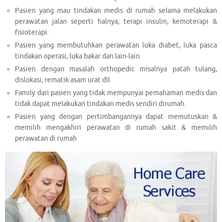
Pasien yang mau tindakan medis di rumah selama melakukan
perawatan jalan seperti halnya, terapi insulin, kemoterapi &
fisioterapi.
Pasien yang membutuhkan perawatan luka diabet, luka pasca
tindakan operasi, luka bakar dan lain-lain
Pasien dengan masalah orthopedic misalnya patah tulang,
dislokasi, rematik asam urat dll
Family dari pasien yang tidak mempunyai pemahaman medis dan
tidak dapat melakukan tindakan medis sendiri dirumah.
Pasien yang dengan pertimbangannya dapat memutuskan &
memilih mengakhiri perawatan di rumah sakit & memilih
perawatan di rumah