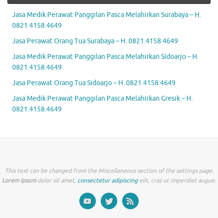
Jasa Medik Perawat Panggilan Pasca Melahirkan Surabaya – H.
0821.4158.4649
Jasa Perawat Orang Tua Surabaya – H. 0821.4158.4649
Jasa Medik Perawat Panggilan Pasca Melahirkan Sidoarjo – H.
0821.4158.4649
Jasa Perawat Orang Tua Sidoarjo – H. 0821.4158.4649
Jasa Medik Perawat Panggilan Pasca Melahirkan Gresik – H.
0821.4158.4649
This text can be changed from the Miscellaneous section of the settings page.
Lorem ipsum
dolor sit amet,
consectetur adipiscing
elit, cras ut imperdiet augue.