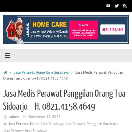
Skip
to
content
Home
Jasa Perawat Home Care Surabaya
Jasa Medis Perawat Panggilan
Orang Tua Sidoarjo – H. 0821.4158.4649
Jasa Medis Perawat Panggilan Orang Tua
Sidoarjo – H. 0821.4158.4649
admin
November 15, 2017
Jasa Perawat Home Care Surabaya
,
Jasa Perawat Panggilan Surabaya
,
Jasa Perawat Visit Surabaya