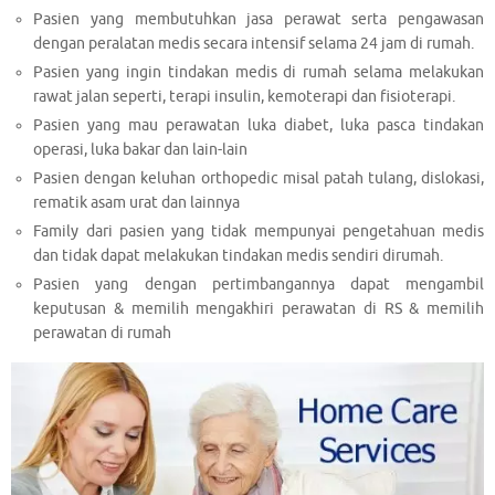
Pasien yang membutuhkan jasa perawat serta pengawasan
dengan peralatan medis secara intensif selama 24 jam di rumah.
Pasien yang ingin tindakan medis di rumah selama melakukan
rawat jalan seperti, terapi insulin, kemoterapi dan fisioterapi.
Pasien yang mau perawatan luka diabet, luka pasca tindakan
operasi, luka bakar dan lain-lain
Pasien dengan keluhan orthopedic misal patah tulang, dislokasi,
rematik asam urat dan lainnya
Family dari pasien yang tidak mempunyai pengetahuan medis
dan tidak dapat melakukan tindakan medis sendiri dirumah.
Pasien yang dengan pertimbangannya dapat mengambil
keputusan & memilih mengakhiri perawatan di RS & memilih
perawatan di rumah