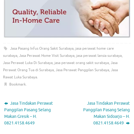
Jasa Pasang Infus Orang Sakit Surabaya
,
jasa perawat home care
surabaya
,
Jasa Perawat Home Visit Surabaya
,
jasa perawat lansia surabaya
,
Jasa Perawat Luka Di Surabaya
,
jasa perawat orang sakit surabaya
,
Jasa
Perawat Orang Tua di Surabaya
,
Jasa Perawat Panggilan Surabaya
,
Jasa
Rawat Luka Surabaya
.
Bookmark
.
Jasa Tindakan Perawat
Jasa Tindakan Perawat
Panggilan Pasang Selang
Panggilan Pasang Selang
Makan Gresik – H.
Makan Sidoarjo – H.
0821.4158.4649
0821.4158.4649