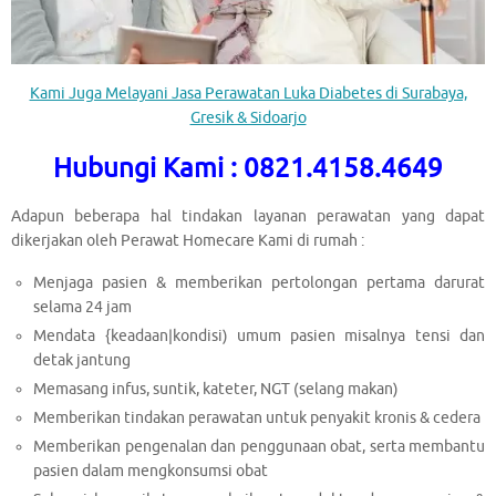
Kami Juga Melayani Jasa Perawatan Luka Diabetes di Surabaya,
Gresik & Sidoarjo
Hubungi Kami : 0821.4158.4649
Adapun beberapa hal tindakan layanan perawatan yang dapat
dikerjakan oleh Perawat Homecare Kami di rumah :
Menjaga pasien & memberikan pertolongan pertama darurat
selama 24 jam
Mendata {keadaan|kondisi) umum pasien misalnya tensi dan
detak jantung
Memasang infus, suntik, kateter, NGT (selang makan)
Memberikan tindakan perawatan untuk penyakit kronis & cedera
Memberikan pengenalan dan penggunaan obat, serta membantu
pasien dalam mengkonsumsi obat