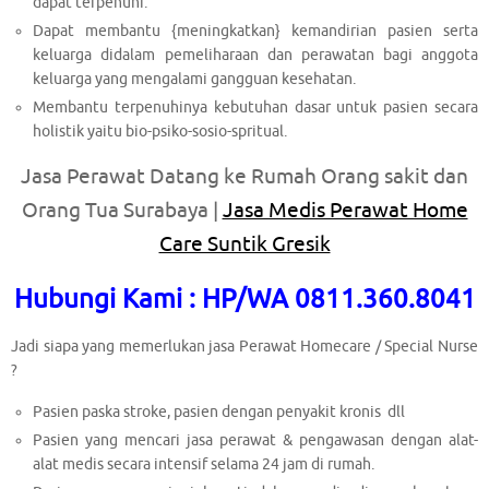
dapat terpenuhi.
Dapat membantu {meningkatkan} kemandirian pasien serta
keluarga didalam pemeliharaan dan perawatan bagi anggota
keluarga yang mengalami gangguan kesehatan.
Membantu terpenuhinya kebutuhan dasar untuk pasien secara
holistik yaitu bio-psiko-sosio-spritual.
Jasa Perawat Datang ke Rumah Orang sakit dan
Orang Tua Surabaya |
Jasa Medis Perawat Home
Care Suntik Gresik
Hubungi Kami : HP/WA 0811.360.8041
Jadi siapa yang memerlukan jasa Perawat Homecare / Special Nurse
?
Pasien paska stroke, pasien dengan penyakit kronis dll
Pasien yang mencari jasa perawat & pengawasan dengan alat-
alat medis secara intensif selama 24 jam di rumah.