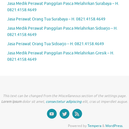
Jasa Medik Perawat Panggilan Pasca Melahirkan Surabaya – H.
0821.4158.4649
Jasa Perawat Orang Tua Surabaya – H. 0821.4158.4649
Jasa Medik Perawat Panggilan Pasca Melahirkan Sidoarjo – H.
0821.4158.4649
Jasa Perawat Orang Tua Sidoarjo – H. 0821.4158.4649
Jasa Medik Perawat Panggilan Pasca Melahirkan Gresik – H.
0821.4158.4649
This text can be changed from the Miscellaneous section of the settings page.
Lorem ipsum
dolor sit amet,
consectetur adipiscing
elit, cras ut imperdiet augue.
Powered by
Tempera
&
WordPress.