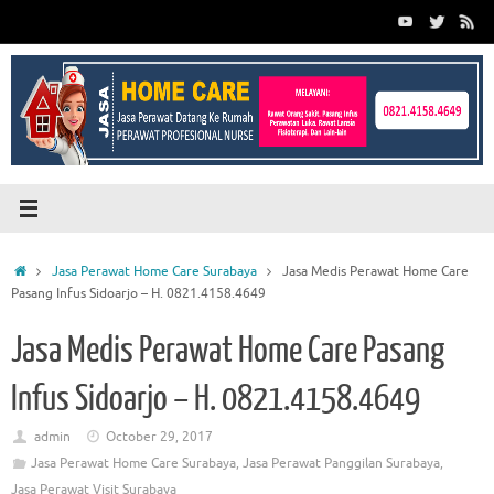
Skip
to
content
Home
Jasa Perawat Home Care Surabaya
Jasa Medis Perawat Home Care
Pasang Infus Sidoarjo – H. 0821.4158.4649
Jasa Medis Perawat Home Care Pasang
Infus Sidoarjo – H. 0821.4158.4649
admin
October 29, 2017
Jasa Perawat Home Care Surabaya
,
Jasa Perawat Panggilan Surabaya
,
Jasa Perawat Visit Surabaya