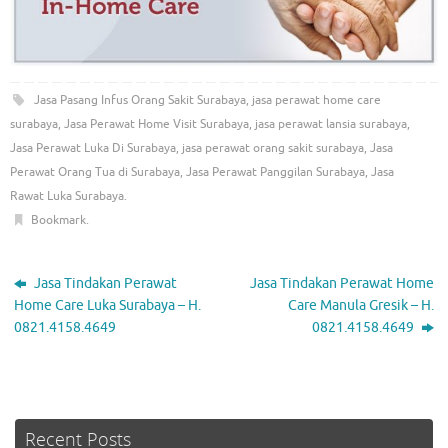
Jasa Pasang Infus Orang Sakit Surabaya
,
jasa perawat home care
surabaya
,
Jasa Perawat Home Visit Surabaya
,
jasa perawat lansia surabaya
,
Jasa Perawat Luka Di Surabaya
,
jasa perawat orang sakit surabaya
,
Jasa
Perawat Orang Tua di Surabaya
,
Jasa Perawat Panggilan Surabaya
,
Jasa
Rawat Luka Surabaya
.
Bookmark
.
Jasa Tindakan Perawat
Jasa Tindakan Perawat Home
Home Care Luka Surabaya – H.
Care Manula Gresik – H.
0821.4158.4649
0821.4158.4649
Recent Posts