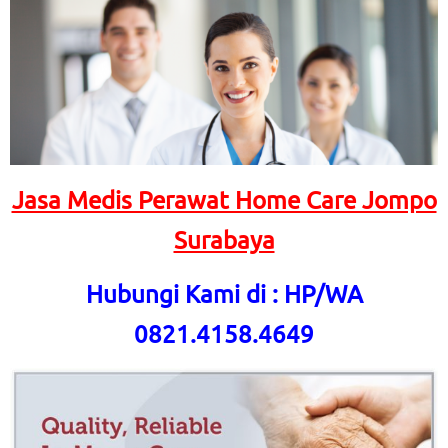
Jasa Medis Perawat Home Care Jompo
Surabaya
Hubungi Kami di : HP/WA
0821.4158.4649