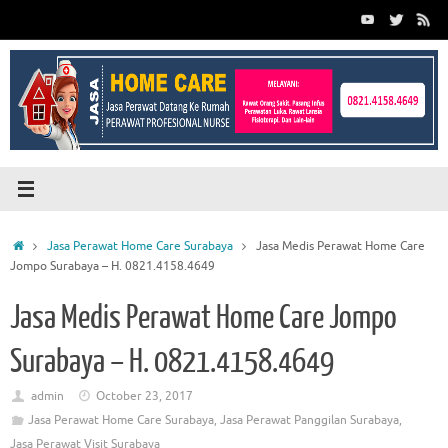
Skip
to
content
Home
Jasa Perawat Home Care Surabaya
Jasa Medis Perawat Home Care
Jompo Surabaya – H. 0821.4158.4649
Jasa Medis Perawat Home Care Jompo
Surabaya – H. 0821.4158.4649
admin
October 23, 2017
Jasa Perawat Home Care Surabaya
,
Jasa Perawat Panggilan Surabaya
,
Jasa Perawat Visit Surabaya