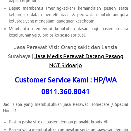
dapat terpenuhi.
Dapat membantu {meningkatkan} kemandirian pasien serta
keluarga didalam pemeliharaan & perawatan untuk anggota
keluarga yang mengalami gangguan kesehatan.
Membantu memenuhi kebutuhan dasar bagi pasien secara
keseluruhan yaitu bio-psiko-sosio-spritual.
Jasa Perawat Visit Orang sakit dan Lansia
Surabaya |
Jasa Medis Perawat Datang Pasang
NGT Sidoarjo
Customer Service Kami : HP/WA
0811.360.8041
Jadi siapa yang membutuhkan jasa Perawat Homecare / Special
Nurse ?
Pasien paska stroke, pasien dengan penyakit kronis dll
Pasien yang membutuhkan perawatan serta pengawasan dengan