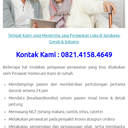
Tempat Kami Juga Menerima Jasa Perawatan Luka di Surabaya,
Gresik & Sidoarjo
Kontak Kami : 0821.4158.4649
Beberapa hal tindakan pelayanan perawatan yang bisa dilakukan
oleh Perawat Homecare Kami di rumah :
Mendampingi pasien dan memberikan pertolongan pertama
darurat selama 24 jam
Mendata {keadaan|kondisi) umum pasien misal tensi & detak
jantung
Memasang NGT (selang makan), suntik, infus, cateter
Melakukan perawatan pada penyakit kronis ataupun cedera
Melakukan pengenalan dan penggunaan obat, serta membantu