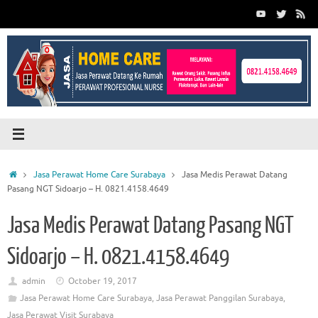
Skip
to
content
Home
Jasa Perawat Home Care Surabaya
Jasa Medis Perawat Datang
Pasang NGT Sidoarjo – H. 0821.4158.4649
Jasa Medis Perawat Datang Pasang NGT
Sidoarjo – H. 0821.4158.4649
admin
October 19, 2017
Jasa Perawat Home Care Surabaya
,
Jasa Perawat Panggilan Surabaya
,
Jasa Perawat Visit Surabaya