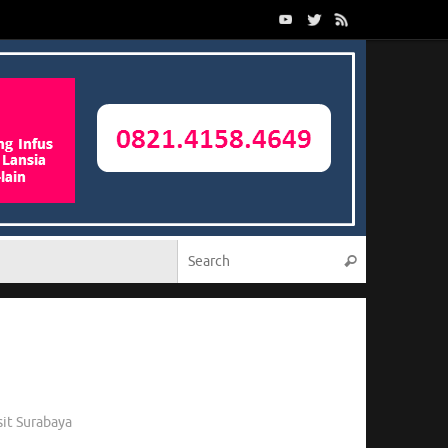
Search for:
Search
sit Surabaya