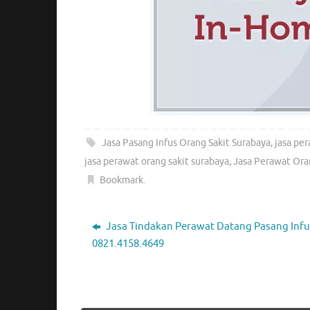
Jasa Pasang Infus Orang Sakit Surabaya
,
jasa pe
jasa perawat orang sakit surabaya
,
Jasa Perawat Ora
Bookmark
.
Jasa Tindakan Perawat Datang Pasang Infus
0821.4158.4649