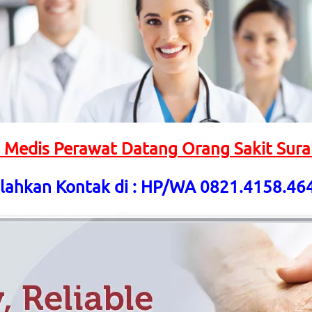
 Medis Perawat Datang Orang Sakit Sur
ilahkan Kontak di : HP/WA 0821.4158.46