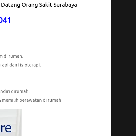
 Datang Orang Sakit Surabaya
8041
m di rumah.
api dan fisioterapi.
ndiri dirumah.
& memilih perawatan di rumah