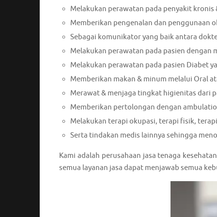
Melakukan perawatan pada penyakit kronis 
Memberikan pengenalan dan penggunaan ob
Sebagai komunikator yang baik antara dokt
Melakukan perawatan pada pasien dengan mas
Melakukan perawatan pada pasien Diabet yan
Memberikan makan & minum melalui Oral a
Merawat & menjaga tingkat higienitas dari p
Memberikan pertolongan dengan ambulation,
Melakukan terapi okupasi, terapi fisik, terapi
Serta tindakan medis lainnya sehingga me
Kami adalah perusahaan jasa tenaga kesehatan
semua layanan jasa dapat menjawab semua kebu