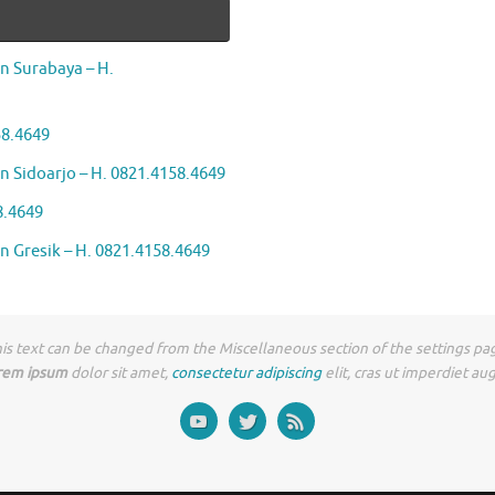
n Surabaya – H.
58.4649
 Sidoarjo – H. 0821.4158.4649
8.4649
 Gresik – H. 0821.4158.4649
is text can be changed from the Miscellaneous section of the settings pa
rem ipsum
dolor sit amet,
consectetur adipiscing
elit, cras ut imperdiet au