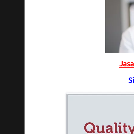
Jasa
S