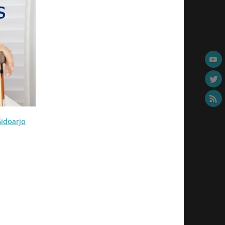
Sidoarjo