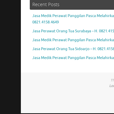
Recent Posts
Jasa Medik Perawat Panggilan Pasca Melahirka
0821.4158.4649
Jasa Perawat Orang Tua Surabaya – H. 0821.41
Jasa Medik Perawat Panggilan Pasca Melahirkan
Jasa Perawat Orang Tua Sidoarjo – H. 0821.415
Jasa Medik Perawat Panggilan Pasca Melahirkan
Th
Lo