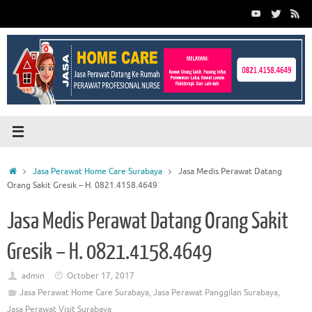
Skip
to
content
Home
Jasa Perawat Home Care Surabaya
Jasa Medis Perawat Datang
Orang Sakit Gresik – H. 0821.4158.4649
Jasa Medis Perawat Datang Orang Sakit
Gresik – H. 0821.4158.4649
admin
October 17, 2017
Jasa Perawat Home Care Surabaya
,
Jasa Perawat Panggilan Surabaya
,
Jasa Perawat Visit Surabaya