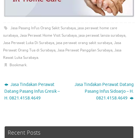
Jasa Pasang Infus Orang Sakit Surabaya
,
jasa perawat home care
surabaya
,
Jasa Perawat Home Visit Surabaya
,
jasa perawat lansia surabaya
,
Jasa Perawat Luka Di Surabaya
,
jasa perawat orang sakit surabaya
,
Jasa
Perawat Orang Tua di Surabaya
,
Jasa Perawat Panggilan Surabaya
,
Jasa
Rawat Luka Surabaya
.
Bookmark
.
Jasa Tindakan Perawat
Jasa Tindakan Perawat Datang
Datang Pasang Infus Gresik –
Pasang Infus Sidoarjo – H.
H. 0821.4158.4649
0821.4158.4649
Recent Posts