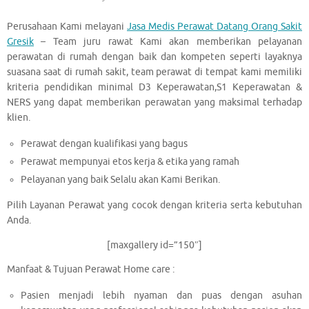
Perusahaan Kami melayani
Jasa Medis Perawat Datang Orang Sakit
Gresik
– Team juru rawat Kami akan memberikan pelayanan
perawatan di rumah dengan baik dan kompeten seperti layaknya
suasana saat di rumah sakit, team perawat di tempat kami memiliki
kriteria pendidikan minimal D3 Keperawatan,S1 Keperawatan &
NERS yang dapat memberikan perawatan yang maksimal terhadap
klien.
Perawat dengan kualifikasi yang bagus
Perawat mempunyai etos kerja & etika yang ramah
Pelayanan yang baik Selalu akan Kami Berikan.
Pilih Layanan Perawat yang cocok dengan kriteria serta kebutuhan
Anda.
[maxgallery id=”150″]
Manfaat & Tujuan Perawat Home care :
Pasien menjadi lebih nyaman dan puas dengan asuhan