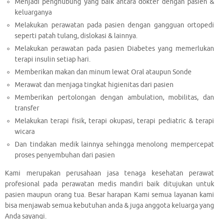
Menjadi penghubung yang baik antara dokter dengan pasien &
keluarganya
Melakukan perawatan pada pasien dengan gangguan ortopedi
seperti patah tulang, dislokasi & lainnya.
Melakukan perawatan pada pasien Diabetes yang memerlukan
terapi insulin setiap hari.
Memberikan makan dan minum lewat Oral ataupun Sonde
Merawat dan menjaga tingkat higienitas dari pasien
Memberikan pertolongan dengan ambulation, mobilitas, dan
transfer
Melakukan terapi fisik, terapi okupasi, terapi pediatric & terapi
wicara
Dan tindakan medik lainnya sehingga menolong mempercepat
proses penyembuhan dari pasien
Kami merupakan perusahaan jasa tenaga kesehatan perawat
profesional pada perawatan medis mandiri baik ditujukan untuk
pasien maupun orang tua. Besar harapan Kami semua layanan kami
bisa menjawab semua kebutuhan anda & juga anggota keluarga yang
Anda sayangi.