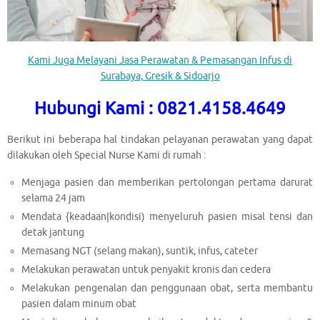
Kami Juga Melayani Jasa Perawatan & Pemasangan Infus di
Surabaya, Gresik & Sidoarjo
Hubungi Kami : 0821.4158.4649
Berikut ini beberapa hal tindakan pelayanan perawatan yang dapat
dilakukan oleh Special Nurse Kami di rumah :
Menjaga pasien dan memberikan pertolongan pertama darurat
selama 24 jam
Mendata {keadaan|kondisi) menyeluruh pasien misal tensi dan
detak jantung
Memasang NGT (selang makan), suntik, infus, cateter
Melakukan perawatan untuk penyakit kronis dan cedera
Melakukan pengenalan dan penggunaan obat, serta membantu
pasien dalam minum obat