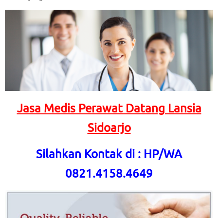
Jasa Medis Perawat Datang Lansia
Sidoarjo
Silahkan Kontak di : HP/WA
0821.4158.4649