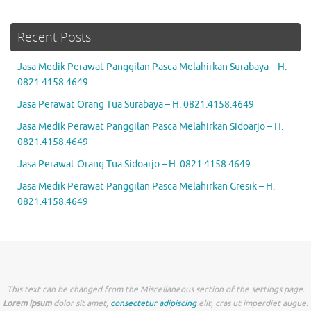
Recent Posts
Jasa Medik Perawat Panggilan Pasca Melahirkan Surabaya – H.
0821.4158.4649
Jasa Perawat Orang Tua Surabaya – H. 0821.4158.4649
Jasa Medik Perawat Panggilan Pasca Melahirkan Sidoarjo – H.
0821.4158.4649
Jasa Perawat Orang Tua Sidoarjo – H. 0821.4158.4649
Jasa Medik Perawat Panggilan Pasca Melahirkan Gresik – H.
0821.4158.4649
This text can be changed from the Miscellaneous section of the settings page.
Lorem ipsum
dolor sit amet,
consectetur adipiscing
elit, cras ut imperdiet augue.