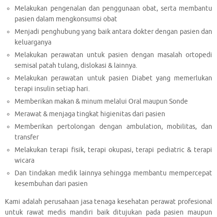
Melakukan pengenalan dan penggunaan obat, serta membantu
pasien dalam mengkonsumsi obat
Menjadi penghubung yang baik antara dokter dengan pasien dan
keluarganya
Melakukan perawatan untuk pasien dengan masalah ortopedi
semisal patah tulang, dislokasi & lainnya.
Melakukan perawatan untuk pasien Diabet yang memerlukan
terapi insulin setiap hari.
Memberikan makan & minum melalui Oral maupun Sonde
Merawat & menjaga tingkat higienitas dari pasien
Memberikan pertolongan dengan ambulation, mobilitas, dan
transfer
Melakukan terapi fisik, terapi okupasi, terapi pediatric & terapi
wicara
Dan tindakan medik lainnya sehingga membantu mempercepat
kesembuhan dari pasien
Kami adalah perusahaan jasa tenaga kesehatan perawat profesional
untuk rawat medis mandiri baik ditujukan pada pasien maupun