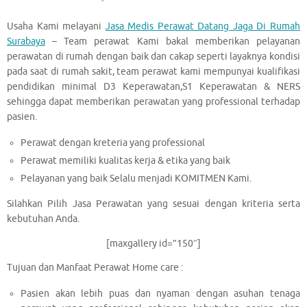
Usaha Kami melayani
Jasa Medis Perawat Datang Jaga Di Rumah
Surabaya
– Team perawat Kami bakal memberikan pelayanan
perawatan di rumah dengan baik dan cakap seperti layaknya kondisi
pada saat di rumah sakit, team perawat kami mempunyai kualifikasi
pendidikan minimal D3 Keperawatan,S1 Keperawatan & NERS
sehingga dapat memberikan perawatan yang professional terhadap
pasien.
Perawat dengan kreteria yang professional
Perawat memiliki kualitas kerja & etika yang baik
Pelayanan yang baik Selalu menjadi KOMITMEN Kami.
Silahkan Pilih Jasa Perawatan yang sesuai dengan kriteria serta
kebutuhan Anda.
[maxgallery id=”150″]
Tujuan dan Manfaat Perawat Home care :
Pasien akan lebih puas dan nyaman dengan asuhan tenaga