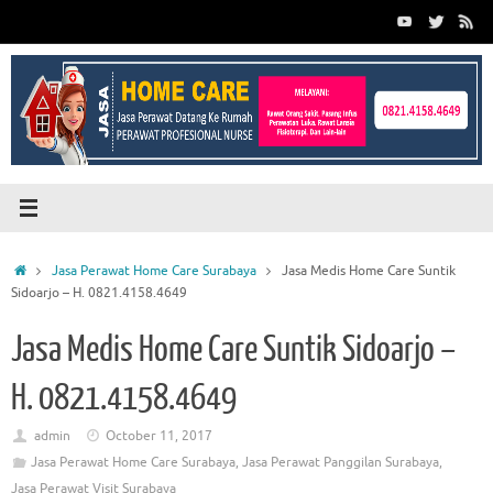
Skip
to
content
Home
Jasa Perawat Home Care Surabaya
Jasa Medis Home Care Suntik
Sidoarjo – H. 0821.4158.4649
Jasa Medis Home Care Suntik Sidoarjo –
H. 0821.4158.4649
admin
October 11, 2017
Jasa Perawat Home Care Surabaya
,
Jasa Perawat Panggilan Surabaya
,
Jasa Perawat Visit Surabaya