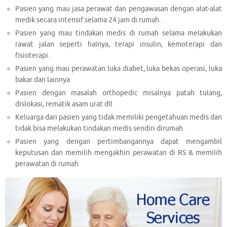
Pasien yang mau jasa perawat dan pengawasan dengan alat-alat
medik secara intensif selama 24 jam di rumah.
Pasien yang mau tindakan medis di rumah selama melakukan
rawat jalan seperti halnya, terapi insulin, kemoterapi dan
fisioterapi.
Pasien yang mau perawatan luka diabet, luka bekas operasi, luka
bakar dan lainnya
Pasien dengan masalah orthopedic misalnya patah tulang,
dislokasi, rematik asam urat dll
Keluarga dari pasien yang tidak memiliki pengetahuan medis dan
tidak bisa melakukan tindakan medis sendiri dirumah.
Pasien yang dengan pertimbangannya dapat mengambil
keputusan dan memilih mengakhiri perawatan di RS & memilih
perawatan di rumah