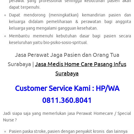
perawat yang professional sehingga kebutuhan pasien akan
dapat terpenuhi.
Dapat mendorong {meningkatkan} kemandirian pasien dan
keluarga didalam pemeliharaan & perawatan bagi anggota
keluarga yang mengalami gangguan kesehatan.
Membantu memenuhi kebutuhan dasar bagi pasien secara
keseluruhan yaitu bio-psiko-sosio-spritual.
Jasa Perawat Jaga Pasien dan Orang Tua
Surabaya |
Jasa Medis Home Care Pasang Infus
Surabaya
Customer Service Kami : HP/WA
0811.360.8041
Jadi siapa saja yang memerlukan jasa Perawat Homecare / Special
Nurse ?
Pasien paska stroke, pasien dengan penyakit kronis dan lainnya