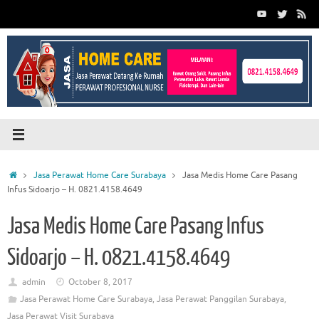
Skip
to
content
Home
Jasa Perawat Home Care Surabaya
Jasa Medis Home Care Pasang
Infus Sidoarjo – H. 0821.4158.4649
Jasa Medis Home Care Pasang Infus
Sidoarjo – H. 0821.4158.4649
admin
October 8, 2017
Jasa Perawat Home Care Surabaya
,
Jasa Perawat Panggilan Surabaya
,
Jasa Perawat Visit Surabaya