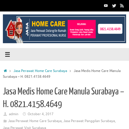
Skip
to
content
Home
Jasa Perawat Home Care Surabaya
Jasa Medis Home Care Manula
Surabaya – H. 0821.4158.4649
Jasa Medis Home Care Manula Surabaya –
H. 0821.4158.4649
admin
October 4, 2017
Jasa Perawat Home Care Surabaya
,
Jasa Perawat Panggilan Surabaya
,
Jasa Perawat Visit Surabaya