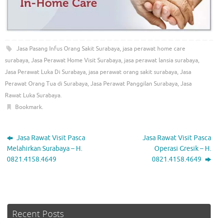
Jasa Pasang Infus Orang Sakit Surabaya
,
jasa perawat home care
surabaya
,
Jasa Perawat Home Visit Surabaya
,
jasa perawat lansia surabaya
,
Jasa Perawat Luka Di Surabaya
,
jasa perawat orang sakit surabaya
,
Jasa
Perawat Orang Tua di Surabaya
,
Jasa Perawat Panggilan Surabaya
,
Jasa
Rawat Luka Surabaya
.
Bookmark
.
Jasa Rawat Visit Pasca
Jasa Rawat Visit Pasca
Melahirkan Surabaya – H.
Operasi Gresik – H.
0821.4158.4649
0821.4158.4649
Recent Posts