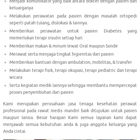
Menjadi komunikator yang baik antara dokter dengan pasien dan
keluarganya
Melakukan perawatan pada pasien dengan masalah ortopedi
seperti patah tulang, dislokasi & lainnya.
Memberikan perawatan untuk pasien Diabetes yang
memerlukan terapi insulin setiap hari.
Memberikan makan & minum lewat Oral maupun Sonde
Merawat serta menjaga tingkat higienitas dari pasien
Memberikan bantuan dengan ambulation, mobilitas, & transfer
Melakukan terapi fisik, terapi okupasi, terapi pediatric dan terapi
wicara
Serta kegiatan medik lainnya sehingga membantu mempercepat
proses penyembuhan dari pasien
Kami merupakan perusahaan jasa tenaga kesehatan perawat
profesional pada rawat medis mandiri baik ditujukan untuk pasien
maupun lansia. Besar harapan Kami semua layanan kami dapat
menjawab semua kebutuhan anda & juga anggota keluarga yang
Anda cintai.