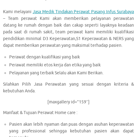
Kami melayani
Jasa Medik Tindakan Perawat Pasang Infus Surabaya
– Team perawat Kami akan memberikan pelayanan perawatan
datang ke rumah dengan baik dan cakap seperti layaknya keadaan
pada saat di rumah sakit, team perawat kami memiliki kualifikasi
pendidikan minimal D3 Keperawatan,S1 Keperawatan & NERS yang
dapat memberikan perawatan yang maksimal terhadap pasien.
Perawat dengan kualifikasi yang baik
Perawat memiliki etos kerja dan etika yang baik
Pelayanan yang terbaik Selalu akan Kami Berikan.
Silahkan Pilih Jasa Perawatan yang sesuai dengan kriteria &
kebutuhan Anda.
[maxgallery id=”159″]
Manfaat & Tujuan Perawat Home care :
Pasien akan lebih nyaman dan puas dengan asuhan keperawatan
yang professional sehingga kebutuhan pasien akan dapat