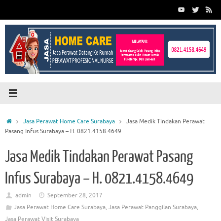
Skip
to
content
Home
Jasa Perawat Home Care Surabaya
Jasa Medik Tindakan Perawat
Pasang Infus Surabaya – H. 0821.4158.4649
Jasa Medik Tindakan Perawat Pasang
Infus Surabaya – H. 0821.4158.4649
admin
September 28, 2017
Jasa Perawat Home Care Surabaya
,
Jasa Perawat Panggilan Surabaya
,
Jasa Perawat Visit Surabaya