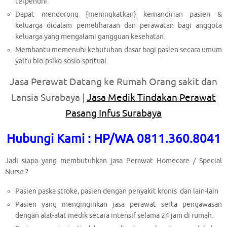
terpenuhi.
Dapat mendorong {meningkatkan} kemandirian pasien &
keluarga didalam pemeliharaan dan perawatan bagi anggota
keluarga yang mengalami gangguan kesehatan.
Membantu memenuhi kebutuhan dasar bagi pasien secara umum
yaitu bio-psiko-sosio-spritual.
Jasa Perawat Datang ke Rumah Orang sakit dan
Lansia Surabaya |
Jasa Medik Tindakan Perawat
Pasang Infus Surabaya
Hubungi Kami : HP/WA 0811.360.8041
Jadi siapa yang membutuhkan jasa Perawat Homecare / Special
Nurse ?
Pasien paska stroke, pasien dengan penyakit kronis dan lain-lain
Pasien yang menginginkan jasa perawat serta pengawasan
dengan alat-alat medik secara intensif selama 24 jam di rumah.