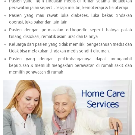
Pasien yang ingin tindakan medis di rumah selama melakukan
perawatan jalan seperti, terapi insulin, kemoterapi & fisioterapi.
Pasien yang mau rawat luka diabetes, luka bekas tindakan
operasi, luka bakar dan lain-lain
Pasien dengan permasalan orthopedic seperti halnya patah
tulang, dislokasi, rematik asam urat dan lainnya
Keluarga dari pasien yang tidak memiliki pengetahuan medis dan
tidak bisa melakukan tindakan medis sendiri dirumah.
Pasien yang dengan pertimbangannya dapat mengambil
keputusan & memilih mengakhiri perawatan di rumah sakit dan
memilih perawatan di rumah