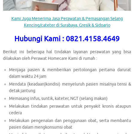
Kami Juga Menerima Jasa Perawatan & Pemasangan Selang
Kencing/cateter di Surabaya, Gresik & Sidoarjo
Hubungi Kami : 0821.4158.4649
Berikut ini beberapa hal tindakan layanan perawatan yang bisa
dilakukan oleh Perawat Homecare Kami di rumah :
Menjaga pasien & memberikan pertolongan pertama darurat
dalam waktu 24 jam
Mendata {keadaan|kondisi) menyeluruh pasien misalnya tensi &
detak jantung
Memasang infus, suntik, kateter, NGT (selang makan)
Melakukan tindakan perawatan untuk penyakit kronis ataupun
cedera
Melakukan pengenalan dan penggunaan obat, serta membantu
pasien dalam mengkonsumsi obat