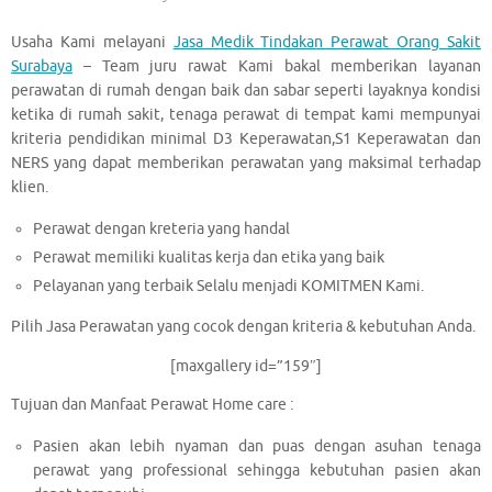
Usaha Kami melayani
Jasa Medik Tindakan Perawat Orang Sakit
Surabaya
– Team juru rawat Kami bakal memberikan layanan
perawatan di rumah dengan baik dan sabar seperti layaknya kondisi
ketika di rumah sakit, tenaga perawat di tempat kami mempunyai
kriteria pendidikan minimal D3 Keperawatan,S1 Keperawatan dan
NERS yang dapat memberikan perawatan yang maksimal terhadap
klien.
Perawat dengan kreteria yang handal
Perawat memiliki kualitas kerja dan etika yang baik
Pelayanan yang terbaik Selalu menjadi KOMITMEN Kami.
Pilih Jasa Perawatan yang cocok dengan kriteria & kebutuhan Anda.
[maxgallery id=”159″]
Tujuan dan Manfaat Perawat Home care :
Pasien akan lebih nyaman dan puas dengan asuhan tenaga
perawat yang professional sehingga kebutuhan pasien akan