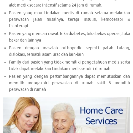
alat medik secara intensif selama 24 jam di rumah.
Pasien yang mau tindakan medis di rumah selama melakukan
perawatan jalan misalnya, terapi insulin, kemoterapi &
fisioterapi.
Pasien yang mencari rawat luka diabetes, luka bekas operasi, luka
bakar dan lainnya
Pasien dengan masalah orthopedic seperti patah tulang,
dislokasi, rematik asam urat dan lain-lain
Family dari pasien yang tidak memiliki pengetahuan medis serta
tidak dapat melakukan tindakan medis sendiri dirumah.
Pasien yang dengan pertimbangannya dapat memutuskan dan
memilih mengakhiri perawatan di rumah sakit & memilih
perawatan di rumah