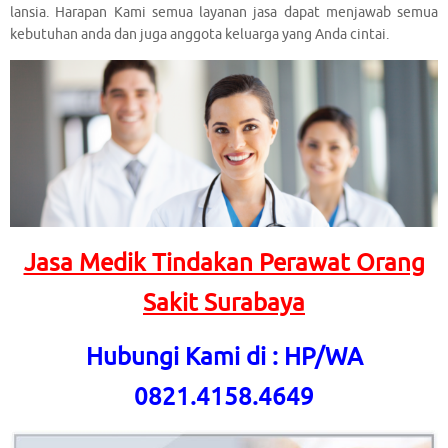
lansia. Harapan Kami semua layanan jasa dapat menjawab semua
kebutuhan anda dan juga anggota keluarga yang Anda cintai.
Jasa Medik Tindakan Perawat Orang
Sakit Surabaya
Hubungi Kami di : HP/WA
0821.4158.4649