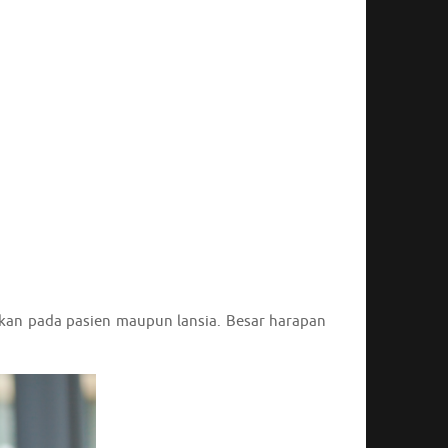
ukan pada pasien maupun lansia. Besar harapan