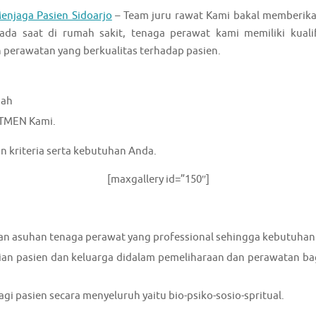
enjaga Pasien Sidoarjo
– Team juru rawat Kami bakal memberik
pada saat di rumah sakit, tenaga perawat kami memiliki kual
perawatan yang berkualitas terhadap pasien.
mah
ITMEN Kami.
n kriteria serta kebutuhan Anda.
[maxgallery id=”150″]
an asuhan tenaga perawat yang professional sehingga kebutuhan 
an pasien dan keluarga didalam pemeliharaan dan perawatan ba
 pasien secara menyeluruh yaitu bio-psiko-sosio-spritual.