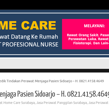
edik Tindakan Perawat Menjaga Pasien Sidoarjo – H. 0821.4158.4649
enjaga Pasien Sidoarjo – H. 0821.4158.464
at Home Care Surabaya
,
Jasa Perawat Panggilan Surabaya
,
Jasa Perawat 