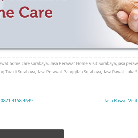
rawat home care surabaya
,
Jasa Perawat Home Visit Surabaya
,
jasa peraw
ng Tua di Surabaya
,
Jasa Perawat Panggilan Surabaya
,
Jasa Rawat Luka 
. 0821.4158.4649
Jasa Rawat Visi