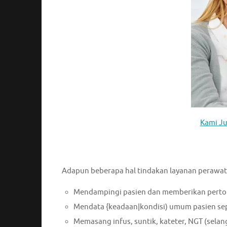
Kami Ju
Adapun beberapa hal tindakan layanan perawata
Mendampingi pasien dan memberikan pertol
Mendata {keadaan|kondisi) umum pasien sepe
Memasang infus, suntik, kateter, NGT (sela