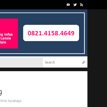
Search for:
Search
9
Visit Surabaya