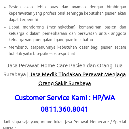
Pasien akan lebih puas dan nyaman dengan bimbingan
keperawatan yang professional sehingga kebutuhan pasien akan
dapat terpenuhi.
Dapat mendorong {meningkatkan} kemandirian pasien dan
keluarga didalam pemeliharaan dan perawatan untuk anggota
keluarga yang mengalami gangguan kesehatan.
Membantu terpenuhinya kebutuhan dasar bagi pasien secara
holistik yaitu bio-psiko-sosio-spritual.
Jasa Perawat Home Care Pasien dan Orang Tua
Surabaya |
Jasa Medik Tindakan Perawat Menjaga
Orang Sakit Surabaya
Customer Service Kami : HP/WA
0811.360.8041
Jadi siapa saja yang memerlukan jasa Perawat Homecare / Special
Nurse ?