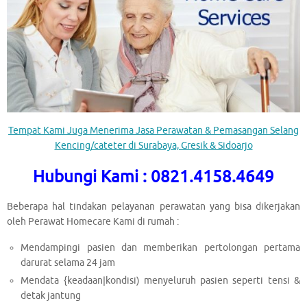
Tempat Kami Juga Menerima Jasa Perawatan & Pemasangan Selang
Kencing/cateter di Surabaya, Gresik & Sidoarjo
Hubungi Kami : 0821.4158.4649
Beberapa hal tindakan pelayanan perawatan yang bisa dikerjakan
oleh Perawat Homecare Kami di rumah :
Mendampingi pasien dan memberikan pertolongan pertama
darurat selama 24 jam
Mendata {keadaan|kondisi) menyeluruh pasien seperti tensi &
detak jantung