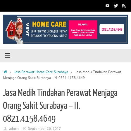
Skip
to
content
Home
Jasa Perawat Home Care Surabaya
Jasa Medik Tindakan Perawat
Menjaga Orang Sakit Surabaya – H. 0821.4158.4649
Jasa Medik Tindakan Perawat Menjaga
Orang Sakit Surabaya – H.
0821.4158.4649
admin
September 26, 2017