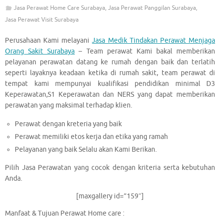
Jasa Perawat Home Care Surabaya
,
Jasa Perawat Panggilan Surabaya
,
Jasa Perawat Visit Surabaya
Perusahaan Kami melayani
Jasa Medik Tindakan Perawat Menjaga
Orang Sakit Surabaya
– Team perawat Kami bakal memberikan
pelayanan perawatan datang ke rumah dengan baik dan terlatih
seperti layaknya keadaan ketika di rumah sakit, team perawat di
tempat kami mempunyai kualifikasi pendidikan minimal D3
Keperawatan,S1 Keperawatan dan NERS yang dapat memberikan
perawatan yang maksimal terhadap klien.
Perawat dengan kreteria yang baik
Perawat memiliki etos kerja dan etika yang ramah
Pelayanan yang baik Selalu akan Kami Berikan.
Pilih Jasa Perawatan yang cocok dengan kriteria serta kebutuhan
Anda.
[maxgallery id=”159″]
Manfaat & Tujuan Perawat Home care :