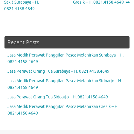
Sakit Surabaya – H.
Gresik – H. 0821.4158.4649
0821.4158.4649
Recent Posts
Jasa Medik Perawat Panggilan Pasca Melahirkan Surabaya – H.
0821.4158.4649
Jasa Perawat Orang Tua Surabaya – H. 0821.4158.4649
Jasa Medik Perawat Panggilan Pasca Melahirkan Sidoarjo – H.
0821.4158.4649
Jasa Perawat Orang Tua Sidoarjo – H. 0821.4158.4649
Jasa Medik Perawat Panggilan Pasca Melahirkan Gresik – H.
0821.4158.4649