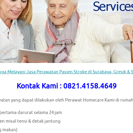
ga Melayani Jasa Perawatan Pasien Stroke di Surabaya, Gresik & 
Kontak Kami : 0821.4158.4649
atan yang dapat dilakukan oleh Perawat Homecare Kami di rumah
pertama darurat selama 24 jam
n misal tensi & detak jantung
ng makan)