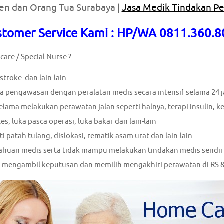
en dan Orang Tua Surabaya |
Jasa Medik Tindakan Pe
tomer Service Kami : HP/WA 0811.360.
are / Special Nurse ?
stroke dan lain-lain
a pengawasan dengan peralatan medis secara intensif selama 24 
lama melakukan perawatan jalan seperti halnya, terapi insulin, ke
, luka pasca operasi, luka bakar dan lain-lain
patah tulang, dislokasi, rematik asam urat dan lain-lain
tahuan medis serta tidak mampu melakukan tindakan medis sendir
 mengambil keputusan dan memilih mengakhiri perawatan di RS 