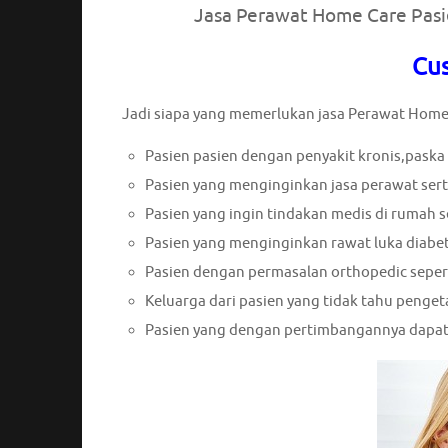
Jasa Perawat Home Care Pasi
Cus
Jadi siapa yang memerlukan jasa Perawat Homec
Pasien pasien dengan penyakit kronis,paska 
Pasien yang menginginkan jasa perawat sert
Pasien yang ingin tindakan medis di rumah se
Pasien yang menginginkan rawat luka diabetes
Pasien dengan permasalan orthopedic seperti 
Keluarga dari pasien yang tidak tahu penge
Pasien yang dengan pertimbangannya dapat