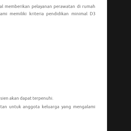
al memberikan pelayanan perawatan di rumah
ami memiliki kriteria pendidikan minimal D3
sien akan dapat terpenuhi.
atan untuk anggota keluarga yang mengalami