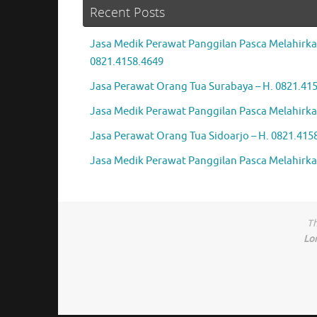
Recent Posts
Jasa Medik Perawat Panggilan Pasca Melahirka
0821.4158.4649
Jasa Perawat Orang Tua Surabaya – H. 0821.41
Jasa Medik Perawat Panggilan Pasca Melahirkan
Jasa Perawat Orang Tua Sidoarjo – H. 0821.415
Jasa Medik Perawat Panggilan Pasca Melahirkan
Th
Lo