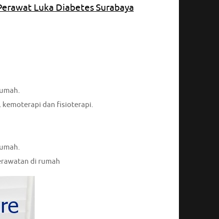
Perawat Luka Diabetes Surabaya
rumah.
 kemoterapi dan fisioterapi.
rumah.
erawatan di rumah