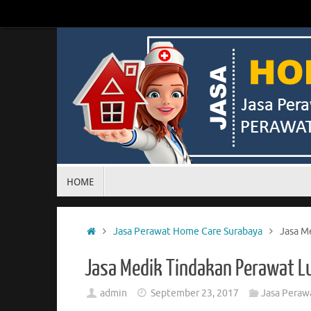
Skip
to
content
Skip
HOME
to
content
Home
Jasa Perawat Home Care Surabaya
Jasa M
Jasa Medik Tindakan Perawat L
admin
September 23, 2017
Jasa Peraw