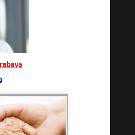
urabaya
9