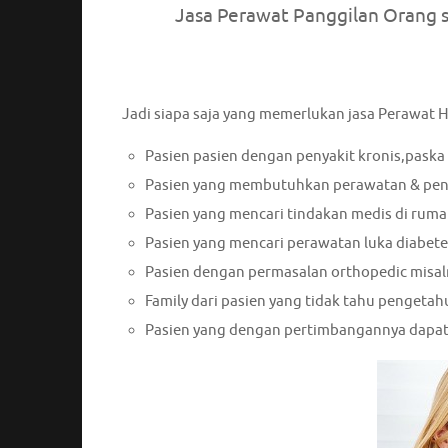
Jasa Perawat Panggilan Orang s
Jadi siapa saja yang memerlukan jasa Perawat H
Pasien pasien dengan penyakit kronis,paska 
Pasien yang membutuhkan perawatan & penga
Pasien yang mencari tindakan medis di rumah
Pasien yang mencari perawatan luka diabetes
Pasien dengan permasalan orthopedic misalny
Family dari pasien yang tidak tahu pengeta
Pasien yang dengan pertimbangannya dapat