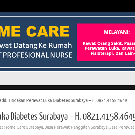
edik Tindakan Perawat Luka Diabetes Surabaya – H. 0821.4158.4649
uka Diabetes Surabaya – H. 0821.4158.464
at Home Care Surabaya
,
Jasa Perawat Panggilan Surabaya
,
Jasa Perawat 