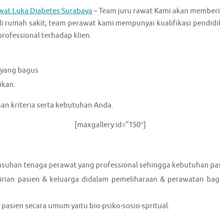
wat Luka Diabetes Surabaya
– Team juru rawat Kami akan memberi
 di rumah sakit, team perawat kami mempunyai kualifikasi pendi
ofessional terhadap klien.
 yang bagus
ikan.
an kriteria serta kebutuhan Anda.
[maxgallery id=”150″]
asuhan tenaga perawat yang professional sehingga kebutuhan pas
ian pasien & keluarga didalam pemeliharaan & perawatan ba
sien secara umum yaitu bio-psiko-sosio-spritual.