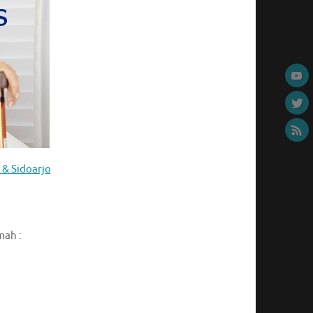
 & Sidoarjo
mah :