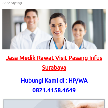
Anda sayangi.
Jasa Medik Rawat Visit Pasang Infus
Surabaya
Hubungi Kami di : HP/WA
0821.4158.4649