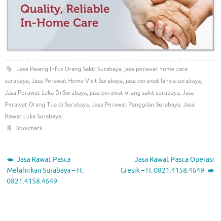
Jasa Pasang Infus Orang Sakit Surabaya
,
jasa perawat home care
surabaya
,
Jasa Perawat Home Visit Surabaya
,
jasa perawat lansia surabaya
,
Jasa Perawat Luka Di Surabaya
,
jasa perawat orang sakit surabaya
,
Jasa
Perawat Orang Tua di Surabaya
,
Jasa Perawat Panggilan Surabaya
,
Jasa
Rawat Luka Surabaya
.
Bookmark
.
Jasa Rawat Pasca
Jasa Rawat Pasca Operasi
Melahirkan Surabaya – H.
Gresik – H. 0821.4158.4649
0821.4158.4649