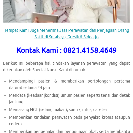
Tempat Kami Juga Menerima Jasa Perawatan dan Penjagaan Orang
Sakit di Surabaya, Gresik & Sidoarjo
Kontak Kami : 0821.4158.4649
Berikut ini beberapa hal tindakan layanan perawatan yang dapat
dikerjakan oleh Special Nurse Kami di rumah :
Mendampingi pasien & memberikan pertolongan pertama
darurat selama 24 jam
Mendata {keadaan|kondisi) umum pasien seperti tensi dan detak
jantung
Memasang NGT (selang makan), suntik, infus, cateter
Memberikan tindakan perawatan pada penyakit kronis ataupun
cedera
Memberikan pengenalan dan penggunaan obat, serta membantu