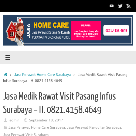
Skip
to
content
Home
Jasa Perawat Home Care Surabaya
Jasa Medik Rawat Visit Pasang
Infus Surabaya – H. 0821.4158.4649
Jasa Medik Rawat Visit Pasang Infus
Surabaya – H. 0821.4158.4649
admin
September 18, 2017
Jasa Perawat Home Care Surabaya
,
Jasa Perawat Panggilan Surabaya
,
Jasa Perawat Visit Surabaya