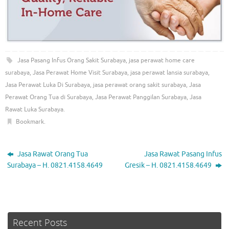
Jasa Pasang Infus Orang Sakit Surabaya
,
jasa perawat home care
surabaya
,
Jasa Perawat Home Visit Surabaya
,
jasa perawat lansia surabaya
,
Jasa Perawat Luka Di Surabaya
,
jasa perawat orang sakit surabaya
,
Jasa
Perawat Orang Tua di Surabaya
,
Jasa Perawat Panggilan Surabaya
,
Jasa
Rawat Luka Surabaya
.
Bookmark
.
Jasa Rawat Orang Tua
Jasa Rawat Pasang Infus
Surabaya – H. 0821.4158.4649
Gresik – H. 0821.4158.4649
Recent Posts