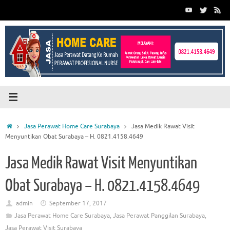
Skip
to
content
Home
Jasa Perawat Home Care Surabaya
Jasa Medik Rawat Visit
Menyuntikan Obat Surabaya – H. 0821.4158.4649
Jasa Medik Rawat Visit Menyuntikan
Obat Surabaya – H. 0821.4158.4649
admin
September 17, 2017
Jasa Perawat Home Care Surabaya
,
Jasa Perawat Panggilan Surabaya
,
Jasa Perawat Visit Surabaya