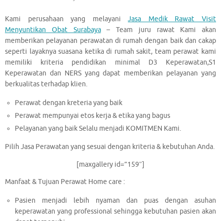
Kami perusahaan yang melayani
Jasa Medik Rawat Visit
Menyuntikan Obat Surabaya
– Team juru rawat Kami akan
memberikan pelayanan perawatan di rumah dengan baik dan cakap
seperti layaknya suasana ketika di rumah sakit, team perawat kami
memiliki kriteria pendidikan minimal D3 Keperawatan,S1
Keperawatan dan NERS yang dapat memberikan pelayanan yang
berkualitas terhadap klien.
Perawat dengan kreteria yang baik
Perawat mempunyai etos kerja & etika yang bagus
Pelayanan yang baik Selalu menjadi KOMITMEN Kami.
Pilih Jasa Perawatan yang sesuai dengan kriteria & kebutuhan Anda.
[maxgallery id=”159″]
Manfaat & Tujuan Perawat Home care :
Pasien menjadi lebih nyaman dan puas dengan asuhan
keperawatan yang professional sehingga kebutuhan pasien akan