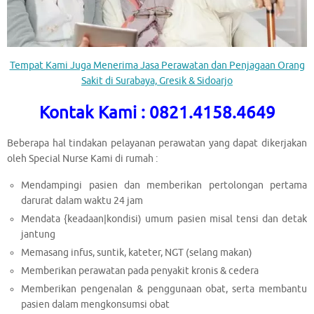
Tempat Kami Juga Menerima Jasa Perawatan dan Penjagaan Orang
Sakit di Surabaya, Gresik & Sidoarjo
Kontak Kami : 0821.4158.4649
Beberapa hal tindakan pelayanan perawatan yang dapat dikerjakan
oleh Special Nurse Kami di rumah :
Mendampingi pasien dan memberikan pertolongan pertama
darurat dalam waktu 24 jam
Mendata {keadaan|kondisi) umum pasien misal tensi dan detak
jantung
Memasang infus, suntik, kateter, NGT (selang makan)
Memberikan perawatan pada penyakit kronis & cedera
Memberikan pengenalan & penggunaan obat, serta membantu
pasien dalam mengkonsumsi obat