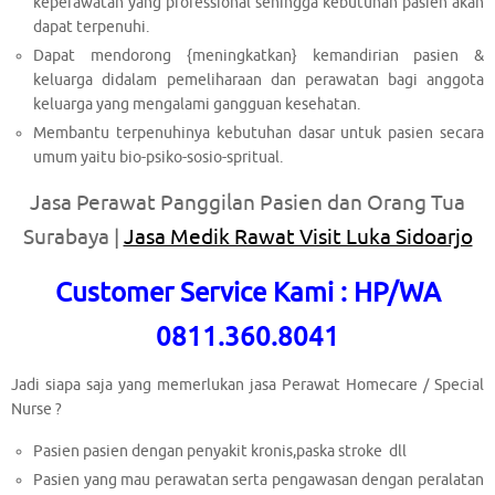
keperawatan yang professional sehingga kebutuhan pasien akan
dapat terpenuhi.
Dapat mendorong {meningkatkan} kemandirian pasien &
keluarga didalam pemeliharaan dan perawatan bagi anggota
keluarga yang mengalami gangguan kesehatan.
Membantu terpenuhinya kebutuhan dasar untuk pasien secara
umum yaitu bio-psiko-sosio-spritual.
Jasa Perawat Panggilan Pasien dan Orang Tua
Surabaya |
Jasa Medik Rawat Visit Luka Sidoarjo
Customer Service Kami : HP/WA
0811.360.8041
Jadi siapa saja yang memerlukan jasa Perawat Homecare / Special
Nurse ?
Pasien pasien dengan penyakit kronis,paska stroke dll
Pasien yang mau perawatan serta pengawasan dengan peralatan