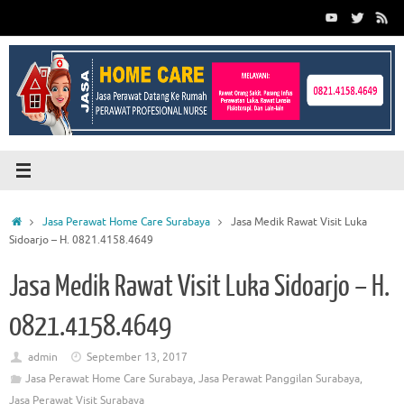
Skip
to
content
Home
Jasa Perawat Home Care Surabaya
Jasa Medik Rawat Visit Luka
Sidoarjo – H. 0821.4158.4649
Jasa Medik Rawat Visit Luka Sidoarjo – H.
0821.4158.4649
admin
September 13, 2017
Jasa Perawat Home Care Surabaya
,
Jasa Perawat Panggilan Surabaya
,
Jasa Perawat Visit Surabaya