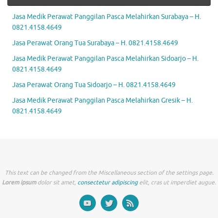
Jasa Medik Perawat Panggilan Pasca Melahirkan Surabaya – H.
0821.4158.4649
Jasa Perawat Orang Tua Surabaya – H. 0821.4158.4649
Jasa Medik Perawat Panggilan Pasca Melahirkan Sidoarjo – H.
0821.4158.4649
Jasa Perawat Orang Tua Sidoarjo – H. 0821.4158.4649
Jasa Medik Perawat Panggilan Pasca Melahirkan Gresik – H.
0821.4158.4649
This text can be changed from the Miscellaneous section of the settings page.
Lorem ipsum
dolor sit amet,
consectetur adipiscing
elit, cras ut imperdiet augue.