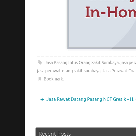
Jasa Pasang Infus Orang Sakit Surabaya
,
jasa pe
jasa perawat orang sakit surabaya
,
Jasa Perawat Ora
Bookmark
.
Jasa Rawat Datang Pasang NGT Gresik – H.
Recent Posts