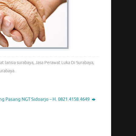
at lansia surabaya
,
Jasa Perawat Luka Di Surabaya
,
Surabaya
.
ng Pasang NGT Sidoarjo – H. 0821.4158.4649