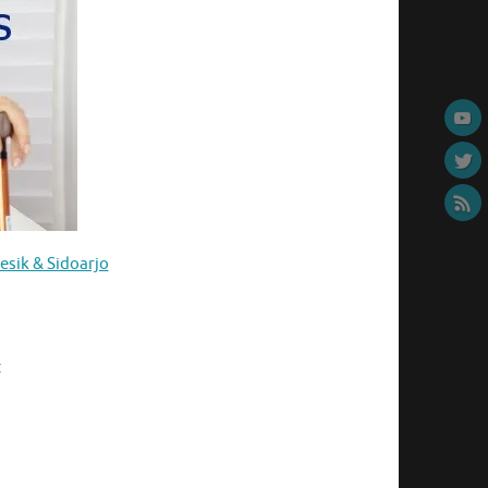
sik & Sidoarjo
: