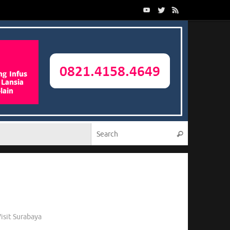
Search for:
Search
isit Surabaya