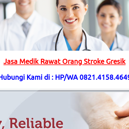
Jasa Medik Rawat Orang Stroke Gresik
Hubungi Kami di : HP/WA 0821.4158.464