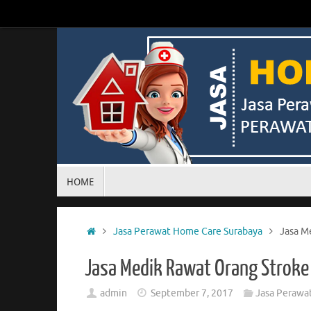
Skip
to
content
Skip
HOME
to
content
Home
Jasa Perawat Home Care Surabaya
Jasa M
Jasa Medik Rawat Orang Stroke
admin
September 7, 2017
Jasa Perawa