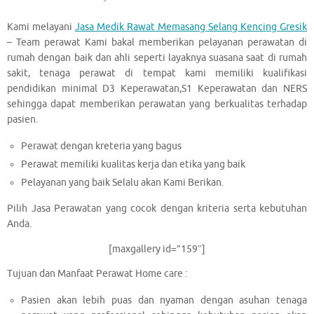
Kami melayani
Jasa Medik Rawat Memasang Selang Kencing Gresik
– Team perawat Kami bakal memberikan pelayanan perawatan di
rumah dengan baik dan ahli seperti layaknya suasana saat di rumah
sakit, tenaga perawat di tempat kami memiliki kualifikasi
pendidikan minimal D3 Keperawatan,S1 Keperawatan dan NERS
sehingga dapat memberikan perawatan yang berkualitas terhadap
pasien.
Perawat dengan kreteria yang bagus
Perawat memiliki kualitas kerja dan etika yang baik
Pelayanan yang baik Selalu akan Kami Berikan.
Pilih Jasa Perawatan yang cocok dengan kriteria serta kebutuhan
Anda.
[maxgallery id=”159″]
Tujuan dan Manfaat Perawat Home care :
Pasien akan lebih puas dan nyaman dengan asuhan tenaga