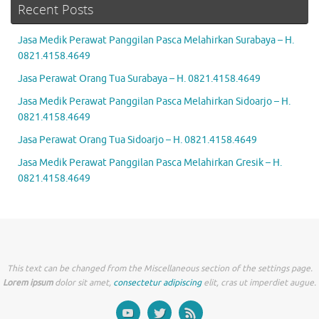
Recent Posts
Jasa Medik Perawat Panggilan Pasca Melahirkan Surabaya – H.
0821.4158.4649
Jasa Perawat Orang Tua Surabaya – H. 0821.4158.4649
Jasa Medik Perawat Panggilan Pasca Melahirkan Sidoarjo – H.
0821.4158.4649
Jasa Perawat Orang Tua Sidoarjo – H. 0821.4158.4649
Jasa Medik Perawat Panggilan Pasca Melahirkan Gresik – H.
0821.4158.4649
This text can be changed from the Miscellaneous section of the settings page.
Lorem ipsum
dolor sit amet,
consectetur adipiscing
elit, cras ut imperdiet augue.