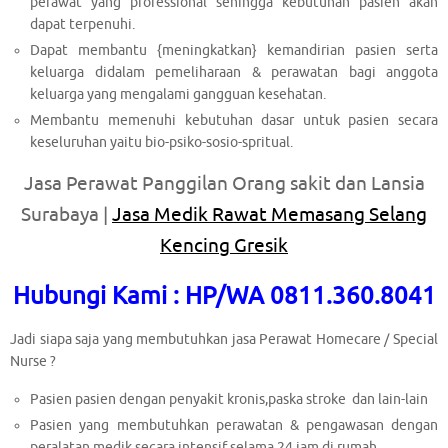
perawat yang professional sehingga kebutuhan pasien akan
dapat terpenuhi.
Dapat membantu {meningkatkan} kemandirian pasien serta
keluarga didalam pemeliharaan & perawatan bagi anggota
keluarga yang mengalami gangguan kesehatan.
Membantu memenuhi kebutuhan dasar untuk pasien secara
keseluruhan yaitu bio-psiko-sosio-spritual.
Jasa Perawat Panggilan Orang sakit dan Lansia
Surabaya |
Jasa Medik Rawat Memasang Selang
Kencing Gresik
Hubungi Kami : HP/WA 0811.360.8041
Jadi siapa saja yang membutuhkan jasa Perawat Homecare / Special
Nurse ?
Pasien pasien dengan penyakit kronis,paska stroke dan lain-lain
Pasien yang membutuhkan perawatan & pengawasan dengan
peralatan medik secara intensif selama 24 jam di rumah.