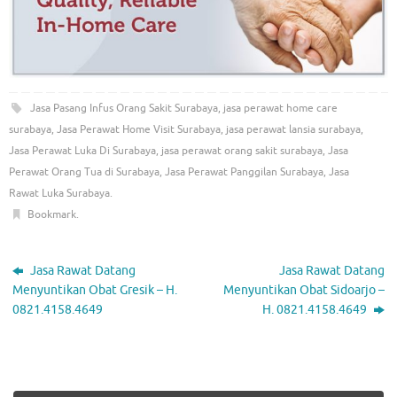
Jasa Pasang Infus Orang Sakit Surabaya
,
jasa perawat home care
surabaya
,
Jasa Perawat Home Visit Surabaya
,
jasa perawat lansia surabaya
,
Jasa Perawat Luka Di Surabaya
,
jasa perawat orang sakit surabaya
,
Jasa
Perawat Orang Tua di Surabaya
,
Jasa Perawat Panggilan Surabaya
,
Jasa
Rawat Luka Surabaya
.
Bookmark
.
Jasa Rawat Datang
Jasa Rawat Datang
Menyuntikan Obat Gresik – H.
Menyuntikan Obat Sidoarjo –
0821.4158.4649
H. 0821.4158.4649