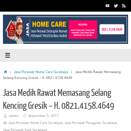
Skip
to
content
Home
Jasa Perawat Home Care Surabaya
Jasa Medik Rawat Memasang
Selang Kencing Gresik – H. 0821.4158.4649
Jasa Medik Rawat Memasang Selang
Kencing Gresik – H. 0821.4158.4649
admin
September 5, 2017
Jasa Perawat Home Care Surabaya
,
Jasa Perawat Panggilan Surabaya
,
Jasa Perawat Visit Surabaya