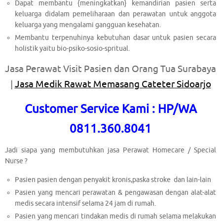
Dapat membantu {meningkatkan} kemandirian pasien serta
keluarga didalam pemeliharaan dan perawatan untuk anggota
keluarga yang mengalami gangguan kesehatan.
Membantu terpenuhinya kebutuhan dasar untuk pasien secara
holistik yaitu bio-psiko-sosio-spritual.
Jasa Perawat Visit Pasien dan Orang Tua Surabaya
|
Jasa Medik Rawat Memasang Cateter Sidoarjo
Customer Service Kami : HP/WA
0811.360.8041
Jadi siapa yang membutuhkan jasa Perawat Homecare / Special
Nurse ?
Pasien pasien dengan penyakit kronis,paska stroke dan lain-lain
Pasien yang mencari perawatan & pengawasan dengan alat-alat
medis secara intensif selama 24 jam di rumah.
Pasien yang mencari tindakan medis di rumah selama melakukan