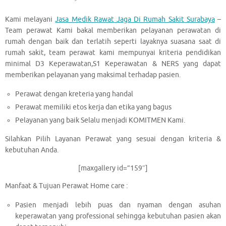
Kami melayani
Jasa Medik Rawat Jaga Di Rumah Sakit Surabaya
–
Team perawat Kami bakal memberikan pelayanan perawatan di
rumah dengan baik dan terlatih seperti layaknya suasana saat di
rumah sakit, team perawat kami mempunyai kriteria pendidikan
minimal D3 Keperawatan,S1 Keperawatan & NERS yang dapat
memberikan pelayanan yang maksimal terhadap pasien.
Perawat dengan kreteria yang handal
Perawat memiliki etos kerja dan etika yang bagus
Pelayanan yang baik Selalu menjadi KOMITMEN Kami.
Silahkan Pilih Layanan Perawat yang sesuai dengan kriteria &
kebutuhan Anda.
[maxgallery id=”159″]
Manfaat & Tujuan Perawat Home care :
Pasien menjadi lebih puas dan nyaman dengan asuhan
keperawatan yang professional sehingga kebutuhan pasien akan