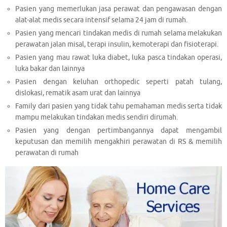
Pasien yang memerlukan jasa perawat dan pengawasan dengan
alat-alat medis secara intensif selama 24 jam di rumah.
Pasien yang mencari tindakan medis di rumah selama melakukan
perawatan jalan misal, terapi insulin, kemoterapi dan fisioterapi.
Pasien yang mau rawat luka diabet, luka pasca tindakan operasi,
luka bakar dan lainnya
Pasien dengan keluhan orthopedic seperti patah tulang,
dislokasi, rematik asam urat dan lainnya
Family dari pasien yang tidak tahu pemahaman medis serta tidak
mampu melakukan tindakan medis sendiri dirumah.
Pasien yang dengan pertimbangannya dapat mengambil
keputusan dan memilih mengakhiri perawatan di RS & memilih
perawatan di rumah