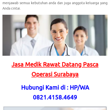
menjawab semua kebutuhan anda dan juga anggota keluarga yang
Anda cintai.
Jasa Medik Rawat Datang Pasca
Operasi Surabaya
Hubungi Kami di : HP/WA
0821.4158.4649