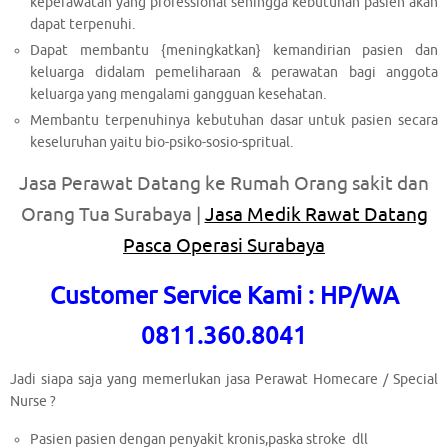
keperawatan yang professional sehingga kebutuhan pasien akan
dapat terpenuhi.
Dapat membantu {meningkatkan} kemandirian pasien dan
keluarga didalam pemeliharaan & perawatan bagi anggota
keluarga yang mengalami gangguan kesehatan.
Membantu terpenuhinya kebutuhan dasar untuk pasien secara
keseluruhan yaitu bio-psiko-sosio-spritual.
Jasa Perawat Datang ke Rumah Orang sakit dan
Orang Tua Surabaya |
Jasa Medik Rawat Datang
Pasca Operasi Surabaya
Customer Service Kami : HP/WA
0811.360.8041
Jadi siapa saja yang memerlukan jasa Perawat Homecare / Special
Nurse ?
Pasien pasien dengan penyakit kronis,paska stroke dll