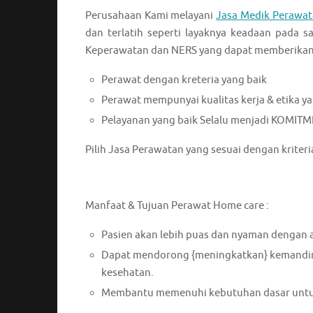
Perusahaan Kami melayani
Jasa Medik Perawat
dan terlatih seperti layaknya keadaan pada 
Keperawatan dan NERS yang dapat memberikan p
Perawat dengan kreteria yang baik
Perawat mempunyai kualitas kerja & etika ya
Pelayanan yang baik Selalu menjadi KOMITM
Pilih Jasa Perawatan yang sesuai dengan kriter
Manfaat & Tujuan Perawat Home care :
Pasien akan lebih puas dan nyaman dengan 
Dapat mendorong {meningkatkan} kemandiri
kesehatan.
Membantu memenuhi kebutuhan dasar untuk p