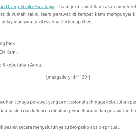
an Orang Stroke Surabaya
– Team juru rawat Kami akan memberi
saat di rumah sakit, team perawat di tempat kami mempunyai k
elayanan yang professional terhadap klien.
ng baik
EN Kami.
ia & kebutuhan Anda.
[maxgallery id=”159″]
asuhan tenaga perawat yang professional sehingga kebutuhan pas
an pasien dan keluarga didalam pemeliharaan dan perawatan b
asien secara menyeluruh yaitu bio-psiko-sosio-spritual.