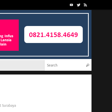
Search for:
Search
t Surabaya