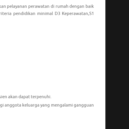
kan pelayanan perawatan di rumah dengan baik
riteria pendidikan minimal D3 Keperawatan,S1
ien akan dapat terpenuhi.
agi anggota keluarga yang mengalami gangguan