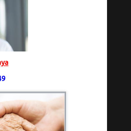
aya
49