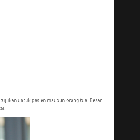
itujukan untuk pasien maupun orang tua. Besar
ai.