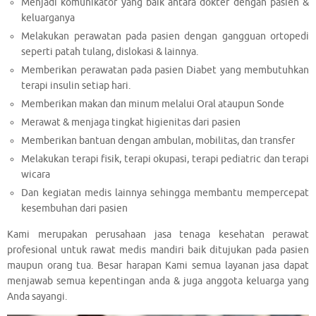
Menjadi komunikator yang baik antara dokter dengan pasien &
keluarganya
Melakukan perawatan pada pasien dengan gangguan ortopedi
seperti patah tulang, dislokasi & lainnya.
Memberikan perawatan pada pasien Diabet yang membutuhkan
terapi insulin setiap hari.
Memberikan makan dan minum melalui Oral ataupun Sonde
Merawat & menjaga tingkat higienitas dari pasien
Memberikan bantuan dengan ambulan, mobilitas, dan transfer
Melakukan terapi fisik, terapi okupasi, terapi pediatric dan terapi
wicara
Dan kegiatan medis lainnya sehingga membantu mempercepat
kesembuhan dari pasien
Kami merupakan perusahaan jasa tenaga kesehatan perawat
profesional untuk rawat medis mandiri baik ditujukan pada pasien
maupun orang tua. Besar harapan Kami semua layanan jasa dapat
menjawab semua kepentingan anda & juga anggota keluarga yang
Anda sayangi.