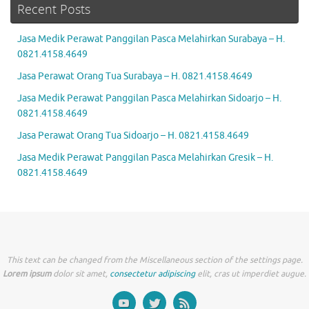
Recent Posts
Jasa Medik Perawat Panggilan Pasca Melahirkan Surabaya – H.
0821.4158.4649
Jasa Perawat Orang Tua Surabaya – H. 0821.4158.4649
Jasa Medik Perawat Panggilan Pasca Melahirkan Sidoarjo – H.
0821.4158.4649
Jasa Perawat Orang Tua Sidoarjo – H. 0821.4158.4649
Jasa Medik Perawat Panggilan Pasca Melahirkan Gresik – H.
0821.4158.4649
This text can be changed from the Miscellaneous section of the settings page.
Lorem ipsum
dolor sit amet,
consectetur adipiscing
elit, cras ut imperdiet augue.