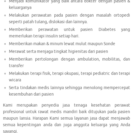
Menjadi komunikator yang baik antara dokter dengan pasien &
keluarganya
Melakukan perawatan pada pasien dengan masalah ortopedi
seperti patah tulang, dislokasi dan lainnya.
Memberikan perawatan untuk pasien Diabetes yang
memerlukan terapi insulin setiap hari.
Memberikan makan & minum lewat mulut maupun Sonde
Merawat serta menjaga tingkat higienitas dari pasien
Memberikan pertolongan dengan ambulation, mobilitas, dan
transfer
Melakukan terapi fisik, terapi okupasi, terapi pediatric dan terapi
wicara
Serta tindakan medis lainnya sehingga menolong mempercepat
kesembuhan dari pasien
Kami merupakan penyedia jasa tenaga kesehatan perawat
profesional untuk rawat medis mandiri baik ditujukan pada pasien
maupun lansia. Harapan Kami semua layanan jasa dapat menjawab
semua kepentingan anda dan juga anggota keluarga yang Anda
sayangi.