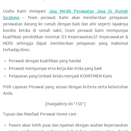
Usaha Kami melayani
Jasa Medik Perawatan Jaga Di Rumah
Surabaya
– Team perawat Kami akan memberikan pelayanan
perawatan datang ke rumah dengan baik dan ahli seperti layaknya
kondisi ketika di rumah sakit, team perawat kami mempunyai
kualifikasi pendidikan minimal D3 Keperawatan,S1 Keperawatan &
NERS sehingga dapat memberikan pelayanan yang maksimal
terhadap klien.
Perawat dengan kualifikasi yang handal
Perawat mempunyai etos kerja dan etika yang baik
Pelayanan yang terbaik Selalu menjadi KOMITMEN Kami.
Pilih Layanan Perawat yang sesuai dengan kriteria serta kebutuhan
Anda.
[maxgallery id=”150″]
Tujuan dan Manfaat Perawat Home care :
Pasien akan lebih puas dan nyaman dengan asuhan keperawatan