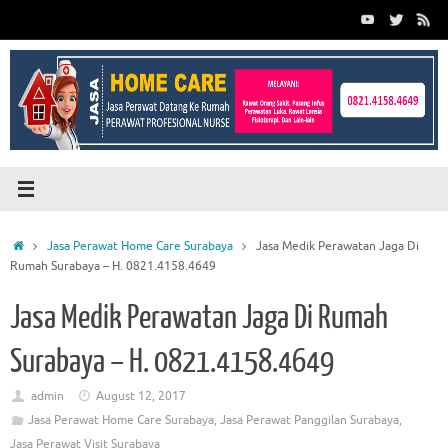
Skip
to
content
Home
Jasa Perawat Home Care Surabaya
Jasa Medik Perawatan Jaga Di
Rumah Surabaya – H. 0821.4158.4649
Jasa Medik Perawatan Jaga Di Rumah
Surabaya – H. 0821.4158.4649
admin
August 12, 2017
Jasa Perawat Home Care Surabaya
,
Jasa Perawat Panggilan Surabaya
,
Jasa Perawat Visit Surabaya