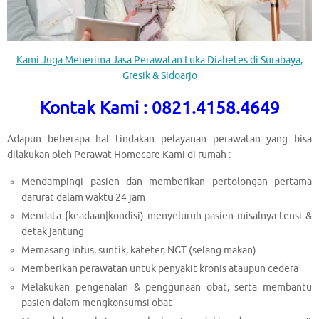
Kami Juga Menerima Jasa Perawatan Luka Diabetes di Surabaya,
Gresik & Sidoarjo
Kontak Kami : 0821.4158.4649
Adapun beberapa hal tindakan pelayanan perawatan yang bisa
dilakukan oleh Perawat Homecare Kami di rumah :
Mendampingi pasien dan memberikan pertolongan pertama
darurat dalam waktu 24 jam
Mendata {keadaan|kondisi) menyeluruh pasien misalnya tensi &
detak jantung
Memasang infus, suntik, kateter, NGT (selang makan)
Memberikan perawatan untuk penyakit kronis ataupun cedera
Melakukan pengenalan & penggunaan obat, serta membantu
pasien dalam mengkonsumsi obat