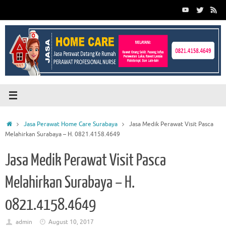
Skip
to
content
Home
Jasa Perawat Home Care Surabaya
Jasa Medik Perawat Visit Pasca
Melahirkan Surabaya – H. 0821.4158.4649
Jasa Medik Perawat Visit Pasca
Melahirkan Surabaya – H.
0821.4158.4649
admin
August 10, 2017