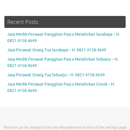
Recent Posts
Jasa Medik Perawat Panggilan Pasca Melahirkan Surabaya – H.
0821.4158.4649
Jasa Perawat Orang Tua Surabaya – H. 0821.4158.4649
Jasa Medik Perawat Panggilan Pasca Melahirkan Sidoarjo – H.
0821.4158.4649
Jasa Perawat Orang Tua Sidoarjo – H. 0821.4158.4649
Jasa Medik Perawat Panggilan Pasca Melahirkan Gresik – H.
0821.4158.4649
This text can be changed from the Miscellaneous section of the settings page.