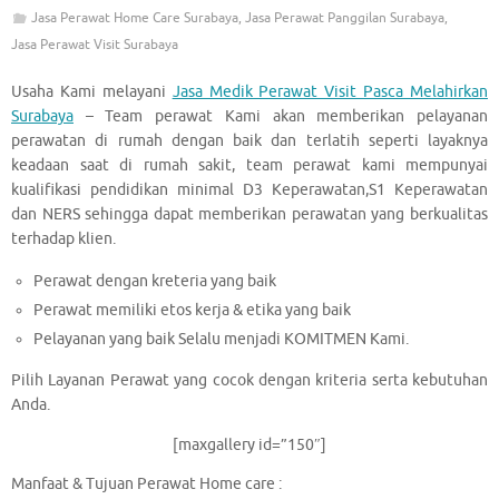
Jasa Perawat Home Care Surabaya
,
Jasa Perawat Panggilan Surabaya
,
Jasa Perawat Visit Surabaya
Usaha Kami melayani
Jasa Medik Perawat Visit Pasca Melahirkan
Surabaya
– Team perawat Kami akan memberikan pelayanan
perawatan di rumah dengan baik dan terlatih seperti layaknya
keadaan saat di rumah sakit, team perawat kami mempunyai
kualifikasi pendidikan minimal D3 Keperawatan,S1 Keperawatan
dan NERS sehingga dapat memberikan perawatan yang berkualitas
terhadap klien.
Perawat dengan kreteria yang baik
Perawat memiliki etos kerja & etika yang baik
Pelayanan yang baik Selalu menjadi KOMITMEN Kami.
Pilih Layanan Perawat yang cocok dengan kriteria serta kebutuhan
Anda.
[maxgallery id=”150″]
Manfaat & Tujuan Perawat Home care :