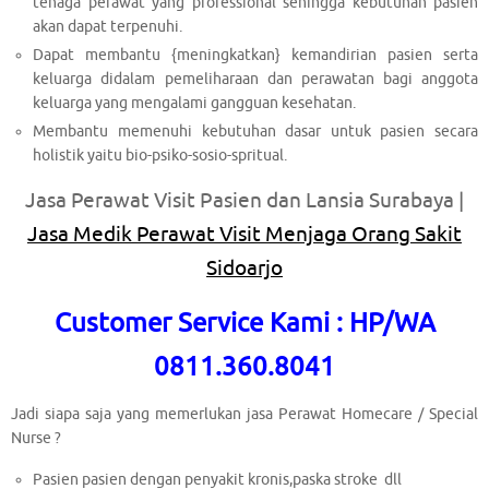
tenaga perawat yang professional sehingga kebutuhan pasien
akan dapat terpenuhi.
Dapat membantu {meningkatkan} kemandirian pasien serta
keluarga didalam pemeliharaan dan perawatan bagi anggota
keluarga yang mengalami gangguan kesehatan.
Membantu memenuhi kebutuhan dasar untuk pasien secara
holistik yaitu bio-psiko-sosio-spritual.
Jasa Perawat Visit Pasien dan Lansia Surabaya |
Jasa Medik Perawat Visit Menjaga Orang Sakit
Sidoarjo
Customer Service Kami : HP/WA
0811.360.8041
Jadi siapa saja yang memerlukan jasa Perawat Homecare / Special
Nurse ?
Pasien pasien dengan penyakit kronis,paska stroke dll