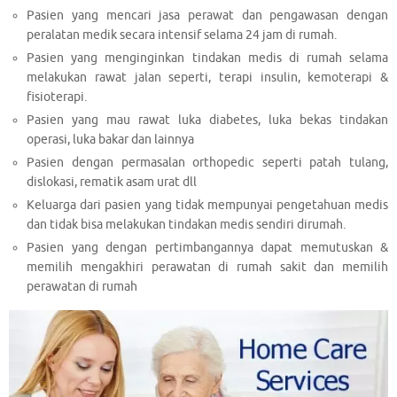
Pasien yang mencari jasa perawat dan pengawasan dengan
peralatan medik secara intensif selama 24 jam di rumah.
Pasien yang menginginkan tindakan medis di rumah selama
melakukan rawat jalan seperti, terapi insulin, kemoterapi &
fisioterapi.
Pasien yang mau rawat luka diabetes, luka bekas tindakan
operasi, luka bakar dan lainnya
Pasien dengan permasalan orthopedic seperti patah tulang,
dislokasi, rematik asam urat dll
Keluarga dari pasien yang tidak mempunyai pengetahuan medis
dan tidak bisa melakukan tindakan medis sendiri dirumah.
Pasien yang dengan pertimbangannya dapat memutuskan &
memilih mengakhiri perawatan di rumah sakit dan memilih
perawatan di rumah