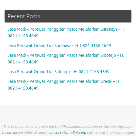
Recent Posts
Jasa Medik Perawat Panggilan Pasca Melahirkan Surabaya – H.
0821.4158.4649
Jasa Perawat Orang Tua Surabaya – H. 0821.4158.4649
Jasa Medik Perawat Panggilan Pasca Melahirkan Sidoarjo – H.
0821.4158.4649
Jasa Perawat Orang Tua Sidoarjo – H. 0821.4158.4649
Jasa Medik Perawat Panggilan Pasca Melahirkan Gresik – H.
0821.4158.4649
This text can be changed from the Miscellaneous section of the settings page.
Lorem ipsum
dolor sit amet,
consectetur adipiscing
elit, cras ut imperdiet augue.