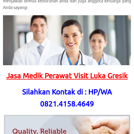
menjawab semua kebutuhan anda dan juga anggota keluarga yang
Anda sayangi.
Jasa Medik Perawat Visit Luka Gresik
Silahkan Kontak di : HP/WA
0821.4158.4649