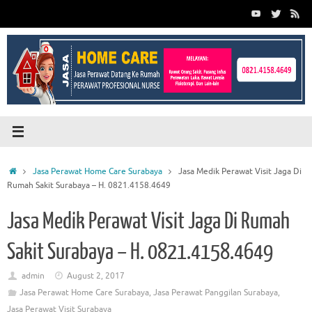
Skip
to
content
Home
Jasa Perawat Home Care Surabaya
Jasa Medik Perawat Visit Jaga Di
Rumah Sakit Surabaya – H. 0821.4158.4649
Jasa Medik Perawat Visit Jaga Di Rumah
Sakit Surabaya – H. 0821.4158.4649
admin
August 2, 2017
Jasa Perawat Home Care Surabaya
,
Jasa Perawat Panggilan Surabaya
,
Jasa Perawat Visit Surabaya