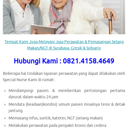
Tempat Kami Juga Melayani Jasa Perawatan & Pemasangan Selang
Makan/NGT di Surabaya, Gresik & Sidoarjo
Hubungi Kami : 0821.4158.4649
Beberapa hal tindakan layanan perawatan yang dapat dilakukan oleh
Special Nurse Kami di rumah :
Mendampingi pasien & memberikan pertolongan pertama
darurat dalam waktu 24 jam
Mendata {keadaan|kondisi) umum pasien misalnya tensi & detak
jantung
Memasang infus, suntik, kateter, NGT (selang makan)
Melakukan perawatan pada penyakit kronis dan cedera