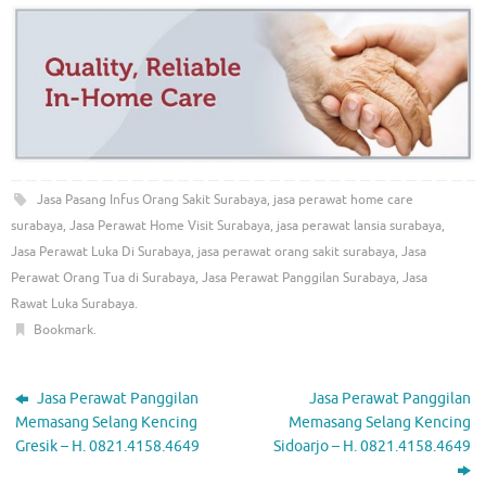
Jasa Pasang Infus Orang Sakit Surabaya
,
jasa perawat home care
surabaya
,
Jasa Perawat Home Visit Surabaya
,
jasa perawat lansia surabaya
,
Jasa Perawat Luka Di Surabaya
,
jasa perawat orang sakit surabaya
,
Jasa
Perawat Orang Tua di Surabaya
,
Jasa Perawat Panggilan Surabaya
,
Jasa
Rawat Luka Surabaya
.
Bookmark
.
Jasa Perawat Panggilan
Jasa Perawat Panggilan
Memasang Selang Kencing
Memasang Selang Kencing
Gresik – H. 0821.4158.4649
Sidoarjo – H. 0821.4158.4649