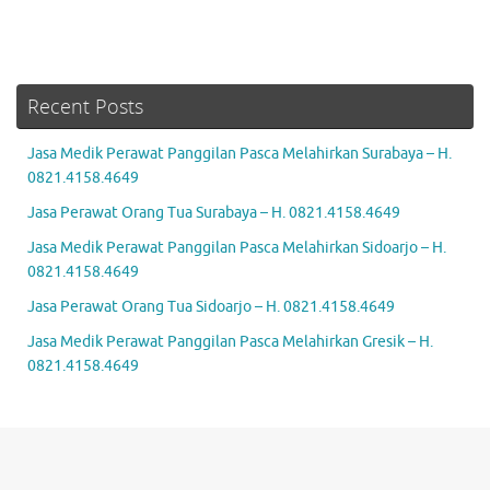
Recent Posts
Jasa Medik Perawat Panggilan Pasca Melahirkan Surabaya – H.
0821.4158.4649
Jasa Perawat Orang Tua Surabaya – H. 0821.4158.4649
Jasa Medik Perawat Panggilan Pasca Melahirkan Sidoarjo – H.
0821.4158.4649
Jasa Perawat Orang Tua Sidoarjo – H. 0821.4158.4649
Jasa Medik Perawat Panggilan Pasca Melahirkan Gresik – H.
0821.4158.4649