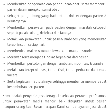
Memberikan pengenalan dan penggunaan obat, serta membantu
pasien dalam mengkonsumsi obat
Sebagai penghubung yang baik antara dokter dengan pasien &
keluarganya
Memberikan perawatan pada pasien dengan masalah ortopedi
seperti patah tulang, dislokasi dan lainnya.
Melakukan perawatan untuk pasien Diabetes yang memerlukan
terapi insulin setiap hari.
Memberikan makan & minum lewat Oral maupun Sonde
Merawat serta menjaga tingkat higienitas dari pasien
Memberikan pertolongan dengan ambulan, mobilitas, & transfer
Melakukan terapi okupasi, terapi fisik, terapi pediatric dan terapi
wicara
Serta kegiatan medis lainnya sehingga membantu mempercepat
kesembuhan dari pasien
Kami adalah penyedia jasa tenaga kesehatan perawat profesional
untuk perawatan medis mandiri baik ditujukan untuk pasien
maupun orang tua. Besar harapan Kami semua layanan jasa dapat