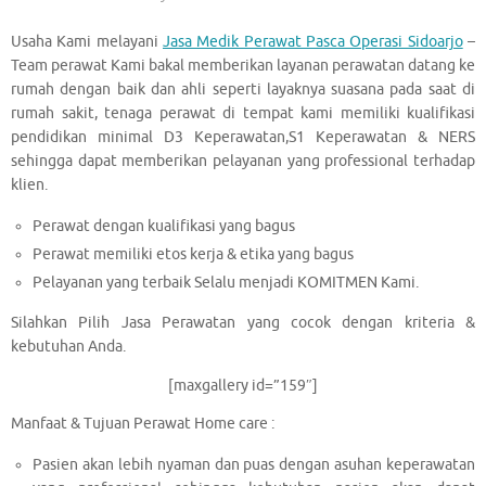
Usaha Kami melayani
Jasa Medik Perawat Pasca Operasi Sidoarjo
–
Team perawat Kami bakal memberikan layanan perawatan datang ke
rumah dengan baik dan ahli seperti layaknya suasana pada saat di
rumah sakit, tenaga perawat di tempat kami memiliki kualifikasi
pendidikan minimal D3 Keperawatan,S1 Keperawatan & NERS
sehingga dapat memberikan pelayanan yang professional terhadap
klien.
Perawat dengan kualifikasi yang bagus
Perawat memiliki etos kerja & etika yang bagus
Pelayanan yang terbaik Selalu menjadi KOMITMEN Kami.
Silahkan Pilih Jasa Perawatan yang cocok dengan kriteria &
kebutuhan Anda.
[maxgallery id=”159″]
Manfaat & Tujuan Perawat Home care :
Pasien akan lebih nyaman dan puas dengan asuhan keperawatan