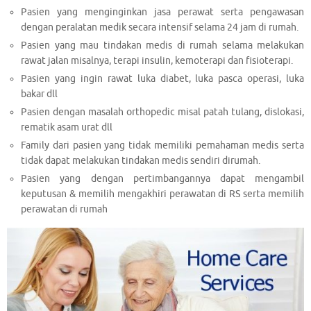
Pasien yang menginginkan jasa perawat serta pengawasan
dengan peralatan medik secara intensif selama 24 jam di rumah.
Pasien yang mau tindakan medis di rumah selama melakukan
rawat jalan misalnya, terapi insulin, kemoterapi dan fisioterapi.
Pasien yang ingin rawat luka diabet, luka pasca operasi, luka
bakar dll
Pasien dengan masalah orthopedic misal patah tulang, dislokasi,
rematik asam urat dll
Family dari pasien yang tidak memiliki pemahaman medis serta
tidak dapat melakukan tindakan medis sendiri dirumah.
Pasien yang dengan pertimbangannya dapat mengambil
keputusan & memilih mengakhiri perawatan di RS serta memilih
perawatan di rumah