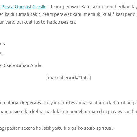
 Pasca Operasi Gresik
– Team perawat Kami akan memberikan la
tika di rumah sakit, team perawat kami memiliki kualifikasi pe
 yang berkualitas terhadap pasien.
gus
n.
ia & kebutuhan Anda.
[maxgallery id=”150″]
bimbingan keperawatan yang professional sehingga kebutuhan pa
an pasien dan keluarga didalam pemeliharaan dan perawatan b
pasien secara holistik yaitu bio-psiko-sosio-spritual.