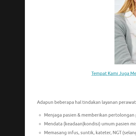
Tempat Kami Juga Mel
Adapun beberapa hal tindakan layanan perawat
Menjaga pasien & memberikan pertolongan 
Mendata {keadaan|kondisi) umum pasien mis
Memasang infus, suntik, kateter, NGT (sela