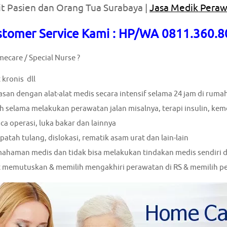
t Pasien dan Orang Tua Surabaya |
Jasa Medik Peraw
tomer Service Kami : HP/WA 0811.360.
care / Special Nurse ?
 kronis dll
an dengan alat-alat medis secara intensif selama 24 jam di rumah
 selama melakukan perawatan jalan misalnya, terapi insulin, kemot
ca operasi, luka bakar dan lainnya
tah tulang, dislokasi, rematik asam urat dan lain-lain
emahaman medis dan tidak bisa melakukan tindakan medis sendiri 
 memutuskan & memilih mengakhiri perawatan di RS & memilih p