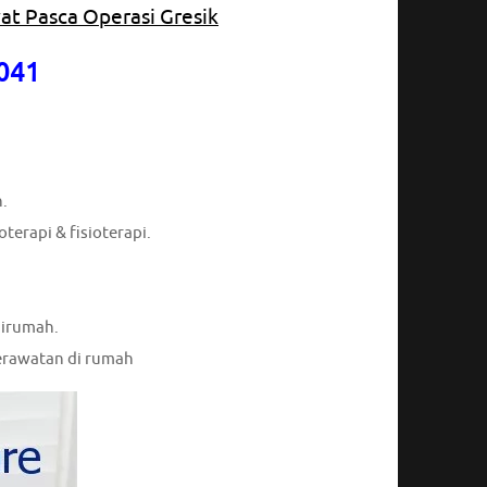
at Pasca Operasi Gresik
8041
.
erapi & fisioterapi.
dirumah.
erawatan di rumah