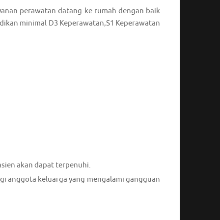
yanan perawatan datang ke rumah dengan baik
ndidikan minimal D3 Keperawatan,S1 Keperawatan
sien akan dapat terpenuhi.
agi anggota keluarga yang mengalami gangguan