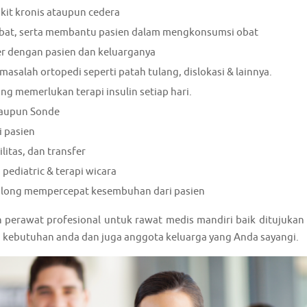
it kronis ataupun cedera
at, serta membantu pasien dalam mengkonsumsi obat
er dengan pasien dan keluarganya
salah ortopedi seperti patah tulang, dislokasi & lainnya.
g memerlukan terapi insulin setiap hari.
aupun Sonde
i pasien
tas, dan transfer
 pediatric & terapi wicara
nolong mempercepat kesembuhan dari pasien
 perawat profesional untuk rawat medis mandiri baik ditujuka
kebutuhan anda dan juga anggota keluarga yang Anda sayangi.