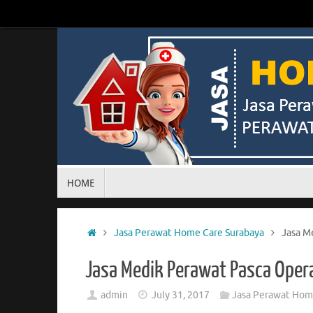
Skip
to
content
Skip
HOME
to
content
Home
Jasa Perawat Home Care Surabaya
Jasa M
Jasa Medik Perawat Pasca Oper
admin
July 31, 2017
Jasa Perawat Hom