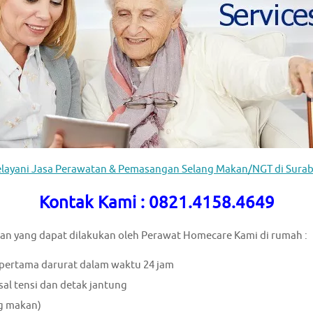
ayani Jasa Perawatan & Pemasangan Selang Makan/NGT di Suraba
Kontak Kami : 0821.4158.4649
an yang dapat dilakukan oleh Perawat Homecare Kami di rumah :
pertama darurat dalam waktu 24 jam
al tensi dan detak jantung
ng makan)