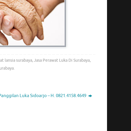
at lansia surabaya
,
Jasa Perawat Luka Di Surabaya
,
Surabaya
.
Panggilan Luka Sidoarjo – H. 0821.4158.4649