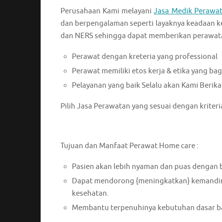
Perusahaan Kami melayani
Jasa Medik Perawat
dan berpengalaman seperti layaknya keadaan ke
dan NERS sehingga dapat memberikan perawatan
Perawat dengan kreteria yang professional
Perawat memiliki etos kerja & etika yang ba
Pelayanan yang baik Selalu akan Kami Berika
Pilih Jasa Perawatan yang sesuai dengan kriter
Tujuan dan Manfaat Perawat Home care :
Pasien akan lebih nyaman dan puas dengan 
Dapat mendorong {meningkatkan} kemandiri
kesehatan.
Membantu terpenuhinya kebutuhan dasar bagi 