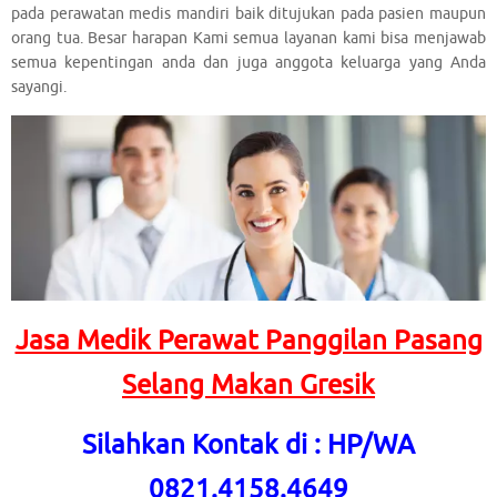
pada perawatan medis mandiri baik ditujukan pada pasien maupun
orang tua. Besar harapan Kami semua layanan kami bisa menjawab
semua kepentingan anda dan juga anggota keluarga yang Anda
sayangi.
Jasa Medik Perawat Panggilan Pasang
Selang Makan Gresik
Silahkan Kontak di : HP/WA
0821.4158.4649