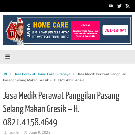
Skip
to
content
Home
Jasa Perawat Home Care Surabaya
Jasa Medik Perawat Panggilan
Pasang Selang Makan Gresik – H. 0821.4158.4649
Jasa Medik Perawat Panggilan Pasang
Selang Makan Gresik – H.
0821.4158.4649
admin
June 9, 2025