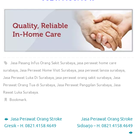
Jasa Pasang Infus Orang Sakit Surabaya
,
jasa perawat home care
surabaya
,
Jasa Perawat Home Visit Surabaya
,
jasa perawat lansia surabaya
,
Jasa Perawat Luka Di Surabaya
,
jasa perawat orang sakit surabaya
,
Jasa
Perawat Orang Tua di Surabaya
,
Jasa Perawat Panggilan Surabaya
,
Jasa
Rawat Luka Surabaya
.
Bookmark
.
Jasa Perawat Orang Stroke
Jasa Perawat Orang Stroke
Gresik – H. 0821.4158.4649
Sidoarjo – H. 0821.4158.4649