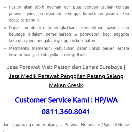
Pasien akan lebih nyaman dan puas dengan asuhan tenaga
perawat yang professional sehingga kebutuhan pasien akan
dapat terpenuhi.
Dapat membantu {meningkatkan} kemandirian pasien dan
keluarga didalam pemeliharaan & perawatan bagi anggota
keluarga yang mengalami gangguan kesehatan.
Membantu memenuhi kebutuhan dasar untuk pasien secara
keseluruhan yaitu bio-psiko-sosio-spritual.
Jasa Perawat Visit Pasien dan Lansia Surabaya |
Jasa Medik Perawat Panggilan Pasang Selang
Makan Gresik
Customer Service Kami : HP/WA
0811.360.8041
Jadi siapa yang memerlukan jasa Perawat Homecare / Special Nurse
?