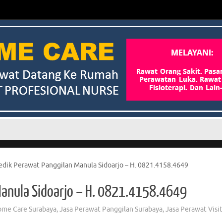
edik Perawat Panggilan Manula Sidoarjo – H. 0821.4158.4649
Manula Sidoarjo – H. 0821.4158.4649
ome Care Surabaya
,
Jasa Perawat Panggilan Surabaya
,
Jasa Perawat Visi