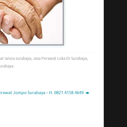
at lansia surabaya
,
Jasa Perawat Luka Di Surabaya
,
Surabaya
.
erawat Jompo Surabaya – H. 0821.4158.4649