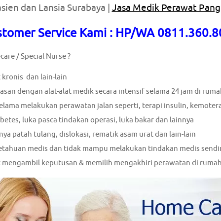
sien dan Lansia Surabaya |
Jasa Medik Perawat Pangg
tomer Service Kami : HP/WA 0811.360.
are / Special Nurse ?
kronis dan lain-lain
an dengan alat-alat medik secara intensif selama 24 jam di ruma
lama melakukan perawatan jalan seperti, terapi insulin, kemoterap
tes, luka pasca tindakan operasi, luka bakar dan lainnya
a patah tulang, dislokasi, rematik asam urat dan lain-lain
getahuan medis dan tidak mampu melakukan tindakan medis sendir
 mengambil keputusan & memilih mengakhiri perawatan di rumah 