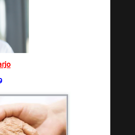
rjo
9