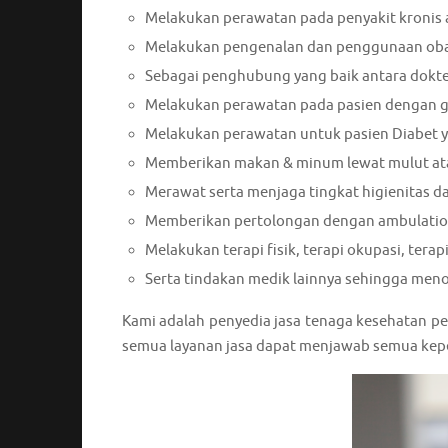
Melakukan perawatan pada penyakit kronis 
Melakukan pengenalan dan penggunaan oba
Sebagai penghubung yang baik antara dokte
Melakukan perawatan pada pasien dengan gan
Melakukan perawatan untuk pasien Diabet ya
Memberikan makan & minum lewat mulut a
Merawat serta menjaga tingkat higienitas da
Memberikan pertolongan dengan ambulation,
Melakukan terapi fisik, terapi okupasi, terapi
Serta tindakan medik lainnya sehingga me
Kami adalah penyedia jasa tenaga kesehatan pe
semua layanan jasa dapat menjawab semua kepe