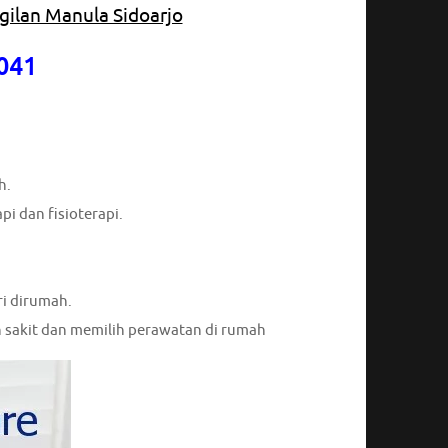
ilan Manula Sidoarjo
8041
h.
i dan fisioterapi.
i dirumah.
sakit dan memilih perawatan di rumah