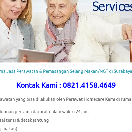
ma Jasa Perawatan & Pemasangan Selang Makan/NGT di Surabaya, 
Kontak Kami : 0821.4158.4649
erawatan yang bisa dilakukan oleh Perawat Homecare Kami di rumah
ongan pertama darurat dalam waktu 24 jam
l tensi & detak jantung
ng makan)