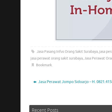
Jasa Pasang Infus Orang Sakit Surabaya
,
jasa pe
jasa perawat orang sakit surabaya
,
Jasa Perawat Ora
Bookmark
.
Jasa Perawat Jompo Sidoarjo – H. 0821.415
Recent Posts