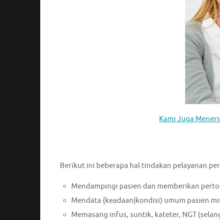
Kami Juga Meneri
Berikut ini beberapa hal tindakan pelayanan p
Mendampingi pasien dan memberikan pertol
Mendata {keadaan|kondisi) umum pasien misa
Memasang infus, suntik, kateter, NGT (sela