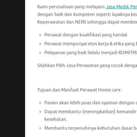
Kami perusahaan yang melayani
Jasa Medik Pe
dengan baik dan kompeten seperti layaknya ke
Keperawatan dan NERS sehingga dapat memberik
Perawat dengan kualifikasi yang handal
Perawat mempunyai etos kerja & etika yang
Pelayanan yang baik Selalu menjadi KOMITM
Silahkan Pilih Jasa Perawatan yang cocok denga
Tujuan dan Manfaat Perawat Home care :
Pasien akan lebih puas dan nyaman dengan 
Dapat membantu {meningkatkan} kemandiri
kesehatan.
Membantu terpenuhinya kebutuhan dasar bagi