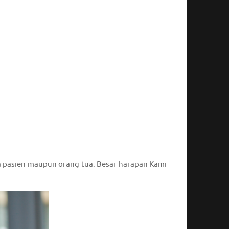
da pasien maupun orang tua. Besar harapan Kami