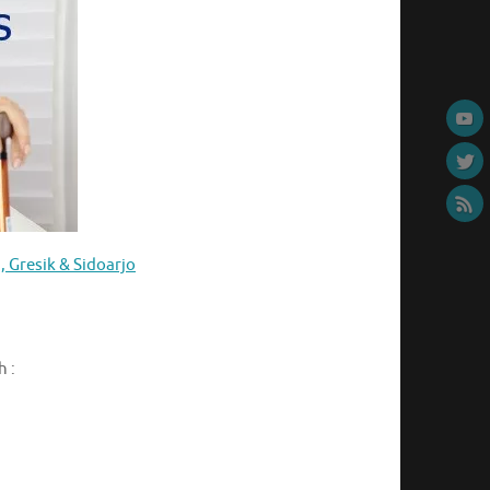
Gresik & Sidoarjo
 :