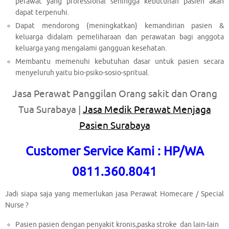
perawat yang professional sehingga kebutuhan pasien akan
dapat terpenuhi.
Dapat mendorong {meningkatkan} kemandirian pasien &
keluarga didalam pemeliharaan dan perawatan bagi anggota
keluarga yang mengalami gangguan kesehatan.
Membantu memenuhi kebutuhan dasar untuk pasien secara
menyeluruh yaitu bio-psiko-sosio-spritual.
Jasa Perawat Panggilan Orang sakit dan Orang
Tua Surabaya |
Jasa Medik Perawat Menjaga
Pasien Surabaya
Customer Service Kami : HP/WA
0811.360.8041
Jadi siapa saja yang memerlukan jasa Perawat Homecare / Special
Nurse ?
Pasien pasien dengan penyakit kronis,paska stroke dan lain-lain