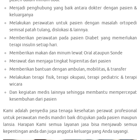
Menjadi penghubung yang baik antara dokter dengan pasien &
keluarganya
Melakukan perawatan untuk pasien dengan masalah ortopedi
semisal patah tulang, dislokasi & lainnya.
Memberikan perawatan pada pasien Diabet yang memerlukan
terapi insulin setiap hari.
Memberikan makan dan minum lewat Oral ataupun Sonde
Merawat dan menjaga tingkat higienitas dari pasien
Memberikan bantuan dengan ambulan, mobilitas, & transfer
Melakukan terapi fisik, terapi okupasi, terapi pediatric & terapi
wicara
Dan kegiatan medis lainnya sehingga membantu mempercepat
kesembuhan dari pasien
Kami adalah penyedia jasa tenaga kesehatan perawat profesional
untuk perawatan medis mandiri baik ditujukan pada pasien maupun
lansia. Harapan Kami semua layanan jasa bisa menjawab semua
kepentingan anda dan juga anggota keluarga yang Anda sayangi.