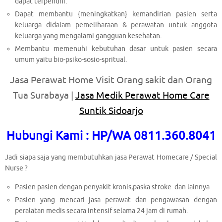
dapat terpenuhi.
Dapat membantu {meningkatkan} kemandirian pasien serta
keluarga didalam pemeliharaan & perawatan untuk anggota
keluarga yang mengalami gangguan kesehatan.
Membantu memenuhi kebutuhan dasar untuk pasien secara
umum yaitu bio-psiko-sosio-spritual.
Jasa Perawat Home Visit Orang sakit dan Orang
Tua Surabaya |
Jasa Medik Perawat Home Care
Suntik Sidoarjo
Hubungi Kami : HP/WA 0811.360.8041
Jadi siapa saja yang membutuhkan jasa Perawat Homecare / Special
Nurse ?
Pasien pasien dengan penyakit kronis,paska stroke dan lainnya
Pasien yang mencari jasa perawat dan pengawasan dengan
peralatan medis secara intensif selama 24 jam di rumah.